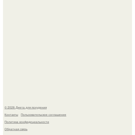
квартире, мужчина вернулся и обнаружил, что его
жилище стало пристанищем для стаи голубей.
Синдром красной кожи: британец превратил себя в
инвалида из-за бесконтрольного использования мази.
© 2026 Диета для похудения
Контакты
Пользовательское соглашение
Политика конфидециальности
Обратная связь