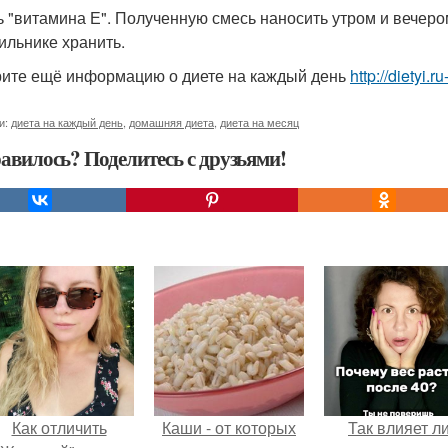
ь "витамина Е". Полученную смесь наносить утром и вечером
ильнике хранить.
ите ещё информацию о диете на каждый день
http://dietyi.
и:
диета на каждый день
,
домашняя диета
,
диета на месяц
авилось? Поделитесь с друзьями!
Как отличить
Каши - от которых
Так влияет л