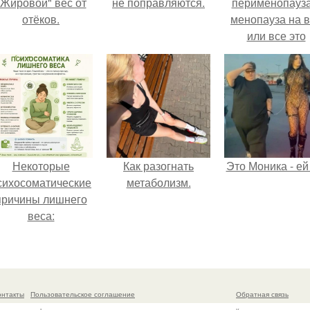
"Жировой" вес от
не поправляются.
перименопауза
отёков.
менопауза на 
или все это
ерунда?
Некоторые
Как разогнать
Это Моника - ей
сихосоматические
метаболизм.
причины лишнего
веса:
онтакты
Пользовательское соглашение
Обратная связь