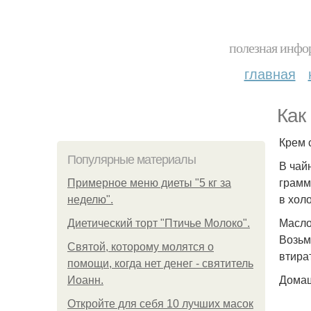
полезная инфор
главная
Как
Крем 
Популярные материалы
В чай
грамм
Примерное меню диеты "5 кг за
в хол
неделю".
Масло
Диетический торт "Птичье Молоко".
Возьм
Святой, которому молятся о
втира
помощи, когда нет денег - святитель
Домаш
Иоанн.
Откройте для себя 10 лучших масок