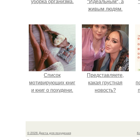
уборка организма.
"Идеальным", а
живым людям.
Список
Представляете,
мотивирующих книг
какая грустная
п
и книг о похудени.
новость?
© 2026 Диета для похудения
К