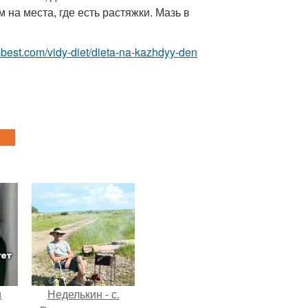
 на места, где есть растяжки. Мазь в
ru-best.com/vidy-diet/dieta-na-kazhdyy-den
и
Неделькин - с.