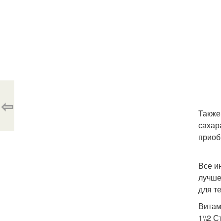
⇦
Также
сахар
приоб
Все и
лучше
для т
Витам
1\\2 