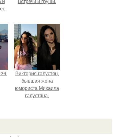
 и
Встречи и груши.
вес
 26.
Виктория галустян,
бывшая жена
юмориста Михаила
галустяна,
рассказала о
неожиданных
последствиях
развода.