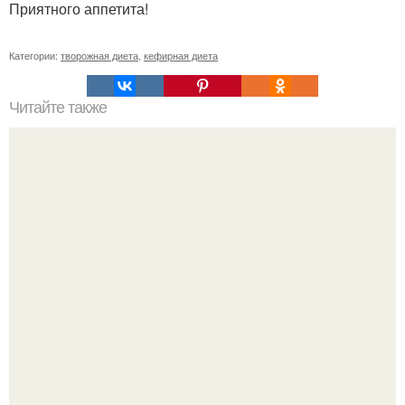
Приятного аппетита!
Категории:
творожная диета
,
кефирная диета
Читайте также
Диета "Любимая". За 7 дней уходит до 10 кг.