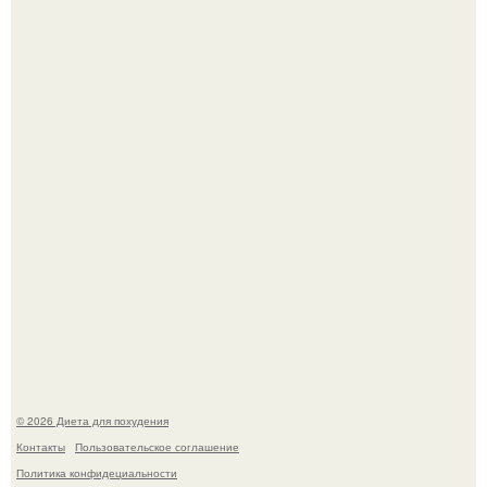
После трёхлетнего отсутствия в своей воркутинской
квартире, мужчина вернулся и обнаружил, что его
жилище стало пристанищем для стаи голубей.
Синдром красной кожи: британец превратил себя в
инвалида из-за бесконтрольного использования мази.
© 2026 Диета для похудения
Контакты
Пользовательское соглашение
Политика конфидециальности