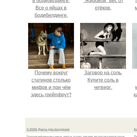
в бодибилдинге.
"Жировой" вес от
Все о яйцах в
отёков.
бодибилдинге.
Почему вокруг
Заговор на соль.
статинов столько
Купите соль в
мифов и при чём
четверг.
здесь грейпфрут?
к
© 2026 Диета для похудения
К
П
Полезная информация о диетах, новости, отзывы, описания, инструкции и многое другое