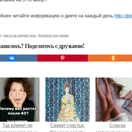
бнее читайте информацию о диете на каждый день
http://d
и:
диета на каждый день
,
белковое похудение
авилось? Поделитесь с друзьями!
Так влияет ли
Секрет счастья.
Список