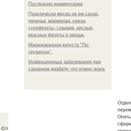
Последние комментарии
Практически месяц не ем сахар,
печенье, мармелад, орехи,
сухофрукты, сладкие, кислые,
красные фрукты и овощи.
Маринованная капуста "По-
грузински".
Инфекционные заболевания при
сахарном диабете: что нужно знать
Отдел
перем
Опять
сформ
⇦
мороз