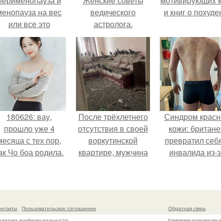
перименопауза и
Женские советы
мотивирующих к
менопауза на вес
ведического
и книг о похуде
или все это
астролога.
ерунда?
180626: вау,
После трёхлетнего
Синдром красн
прошло уже 4
отсутствия в своей
кожи: британе
месяца с тех пор,
воркутинской
превратил себ
ак Чо боа родила.
квартире, мужчина
инвалида из-з
вернулся и
бесконтрольно
обнаружил, что его
использовани
жилище стало
мази.
пристанищем для
онтакты
Пользовательское соглашение
Обратная связь
стаи голубей.
олитика конфидециальности
Копирование разрешено при у