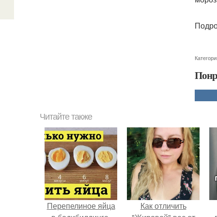
Подро
Категори
Понр
Читайте также
Перепелиное яйца
Как отличить