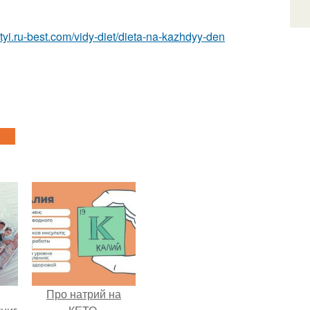
ietyi.ru-best.com/vidy-diet/dieta-na-kazhdyy-den
Про натрий на