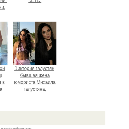
ниг
КЕТО.
ни.
ой
Виктория галустян,
ц
бывшая жена
я в
юмориста Михаила
а
галустяна,
го
рассказала о
я
неожиданных
последствиях
развода.
казании обратной гиперссылки.