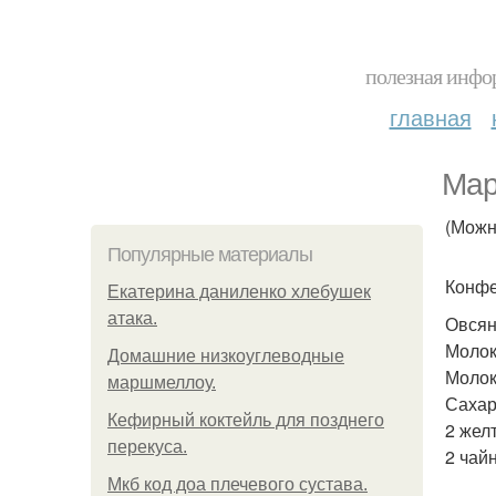
полезная инфор
главная
Мар
(Можн
Популярные материалы
Конфе
Екатерина даниленко хлебушек
атака.
Овсяны
Молоко
Домашние низкоуглеводные
Молок
маршмеллоу.
Сахар
Кефирный коктейль для позднего
2 жел
перекуса.
2 чай
Мкб код доа плечевого сустава.