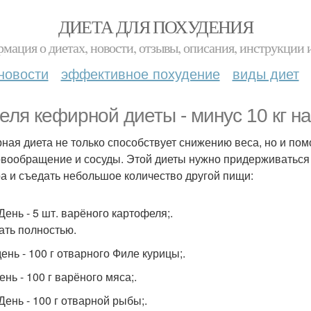
ДИЕТА ДЛЯ ПОХУДЕНИЯ
мация о диетах, новости, отзывы, описания, инструкции 
новости
эффективное похудение
виды диет
еля кефирной диеты - минус 10 кг на
ная диета не только способствует снижению веса, но и пом
овообращение и сосуды. Этой диеты нужно придерживаться 
а и съедать небольшое количество другой пищи:
День - 5 шт. варёного картофеля;.
ать полностью.
ень - 100 г отварного Филе курицы;.
ень - 100 г варёного мяса;.
День - 100 г отварной рыбы;.