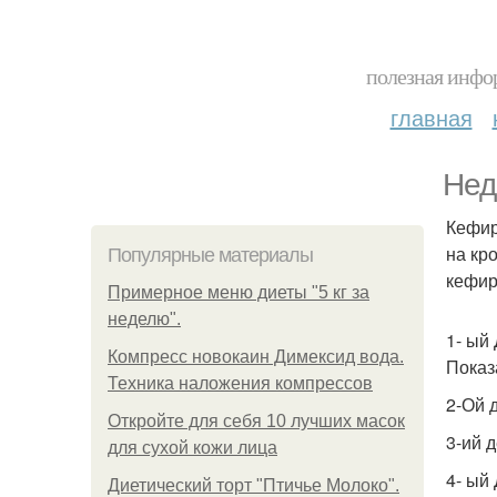
полезная инфор
главная
Нед
Кефир
на кр
Популярные материалы
кефир
Примерное меню диеты "5 кг за
неделю".
1- ый 
Компресс новокаин Димексид вода.
Показ
Техника наложения компрессов
2-Ой д
Откройте для себя 10 лучших масок
3-ий д
для сухой кожи лица
4- ый 
Диетический торт "Птичье Молоко".