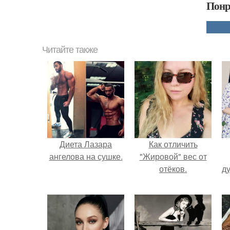
Понр
Читайте также
Диета Лазара
Как отличить
ангелова на сушке.
"Жировой" вес от
отёков.
ду