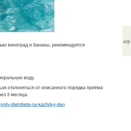
⇨
лько виноград и бананы, рекомендуется
инеральную воду.
льзя отклоняться от описанного порядка приёма
ез 3 месяца.
om/vidy-diet/dieta-na-kazhdyy-den