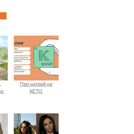
.
Про натрий на
и.
КЕТО.