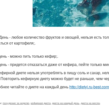
 День - любое количество фруктов и овощей, нельзя есть то
аться от картофеля;.
день - можно пить только кефир;.
день - придется отказаться даже от кефира, пейте только м
ефирной диете нельзя употреблять в пищу соль и сахар, не
 Повторить кефирную диету можно будет не раньше, чем чер
бнее читайте о диете на каждый день
http://dietyi.ru-best.c
и:
похудение за неделю
,
кефирная диета
,
диета на каждый день
,
диета на месяц