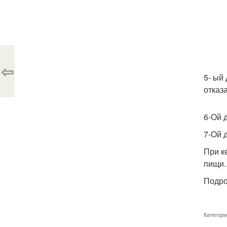
⇦
5- ый
отказ
6-Ой 
7-Ой 
При к
пищи.
Подро
Категори