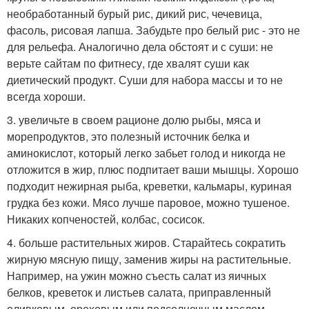
необработанный бурый рис, дикий рис, чечевица,
фасоль, рисовая лапша. Забудьте про белый рис - это не
для рельефа. Аналогично дела обстоят и с суши: не
верьте сайтам по фитнесу, где хвалят суши как
диетический продукт. Суши для набора массы и то не
всегда хороши.
3. увеличьте в своем рационе долю рыбы, мяса и
морепродуктов, это полезный источник белка и
аминокислот, который легко забьет голод и никогда не
отложится в жир, плюс подпитает ваши мышцы. Хорошо
подходит нежирная рыба, креветки, кальмары, куриная
грудка без кожи. Мясо лучше паровое, можно тушеное.
Никаких копченостей, колбас, сосисок.
4. больше растительных жиров. Старайтесь сократить
жирную мясную пищу, заменив жиры на растительные.
Например, на ужин можно съесть салат из яичных
белков, креветок и листьев салата, приправленный
оливковым, ореховым или подсолнечным маслом.