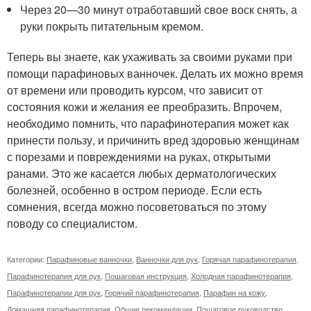
Через 20—30 минут отработавший свое воск снять, а
руки покрыть питательным кремом.
Теперь вы знаете, как ухаживать за своими руками при
помощи парафиновых ванночек. Делать их можно время
от времени или проводить курсом, что зависит от
состояния кожи и желания ее преобразить. Впрочем,
необходимо помнить, что парафинотерапия может как
принести пользу, и причинить вред здоровью женщинам
с порезами и повреждениями на руках, открытыми
ранами. Это же касается любых дерматологических
болезней, особенно в остром периоде. Если есть
сомнения, всегда можно посоветоваться по этому
поводу со специалистом.
Категории:
Парафиновые ванночки
,
Ванночки для рук
,
Горячая парафинотерапия
,
Парафинотерапия для рук
,
Пошаговая инструкция
,
Холодная парафинотерапия
,
Парафинотерапии для рук
,
Горячий парафинотерапия
,
Парафин на кожу
,
Домашняя парафинотерапия
,
Общие рекомендации
,
Пошаговое руководство
,