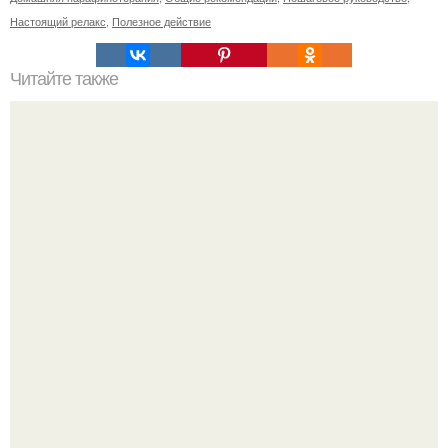
Настоящий релакс
,
Полезное действие
Читайте также
Список продуктов на одного человека. Список продуктов
на неделю (две) на 1 человека.