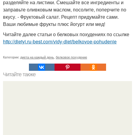
разделяйте на листики. Смешайте все ингредиенты и
заправьте оливковым маслом, посолите, поперчите по
вкусу. - Фруктовый салат. Рецепт придумайте сами.
Ваши любимые фрукты плюс йогурт или мед!
Читайте далее статьи о белковых похудениях по ссылке
http://dietyi.ru-best.com/vidy-diet/belkovoe-pohudenie
Категории:
диета на каждый день
,
белковое похудение
Читайте также
Домашняя маска - пиллинг - всего 2 ингредиента.