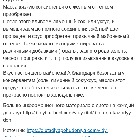
Масса вязкую консистенцию с жёлтым оттенком
приобретает.
После этого вливаем лимонный сок (или уксус) и
вымешиваем до полного соединения, жёлтый цвет
пропадает и соус приобретает привычный майонезный
оттенок. Также можно экспериментировать с
различными добавками (томаты, разного рода зелень,
чеснок, приправы и т. п. ), получая изысканные вкусовые
сочетания.
Вкус настоящего майонеза! А благодаря безопасным
консервантам (соль, лимонный сок/уксус, масло) этот
продукт не обязательно съедать в тот же день, он
прекрасно постоит в холодильнике.
Больше информационного материала о диете на каждый
день тут http://dietyi.ru-best.com/vidy-diet/dieta-na-kazhdyy-
den
Источник:
https://dietadlyapohudeniya.com/vidy-