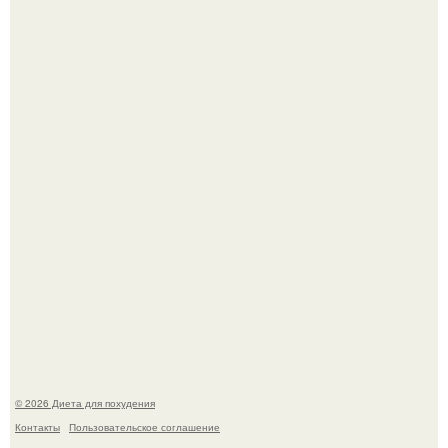
Это Моника - ей 26.
Синдром красной кожи: британец превратил себя в
инвалида из-за бесконтрольного использования мази.
© 2026 Диета для похудения
Контакты
Пользовательское соглашение