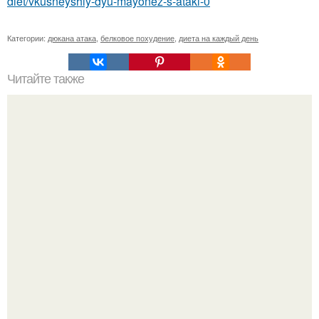
diet/vkusneyshiy-dyu-mayonez-s-ataki-0
Категории:
дюкана атака
,
белковое похудение
,
диета на каждый день
Читайте также
Диета на трёх продуктах.