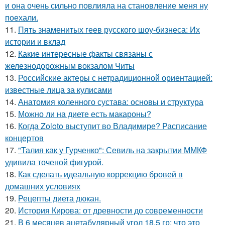
и она очень сильно повлияла на становление меня ну
поехали.
11.
Пять знаменитых геев русского шоу-бизнеса: Их
истории и вклад
12.
Какие интересные факты связаны с
железнодорожным вокзалом Читы
13.
Российские актеры с нетрадиционной ориентацией:
известные лица за кулисами
14.
Анатомия коленного сустава: основы и структура
15.
Можно ли на диете есть макароны?
16.
Когда Zoloto выступит во Владимире? Расписание
концертов
17.
"Талия как у Гурченко": Севиль на закрытии ММКФ
удивила точеной фигурой.
18.
Как сделать идеальную коррекцию бровей в
домашних условиях
19.
Рецепты диета дюкан.
20.
История Кирова: от древности до современности
21.
В 6 месяцев ацетабулярный угол 18,5 гр: что это