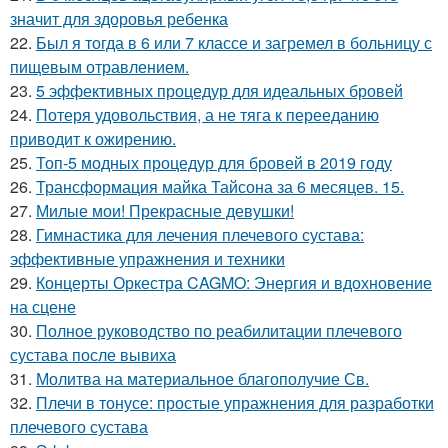
значит для здоровья ребенка
22.
Был я тогда в 6 или 7 классе и загремел в больницу с
пищевым отравлением.
23.
5 эффективных процедур для идеальных бровей
24.
Потеря удовольствия, а не тяга к перееданию
приводит к ожирению.
25.
Топ-5 модных процедур для бровей в 2019 году
26.
Трансформация майка Тайсона за 6 месяцев. 15.
27.
Милые мои! Прекрасные девушки!
28.
Гимнастика для лечения плечевого сустава:
эффективные упражнения и техники
29.
Концерты Оркестра CAGMO: Энергия и вдохновение
на сцене
30.
Полное руководство по реабилитации плечевого
сустава после вывиха
31.
Молитва на материальное благополучие Св.
32.
Плечи в тонусе: простые упражнения для разработки
плечевого сустава