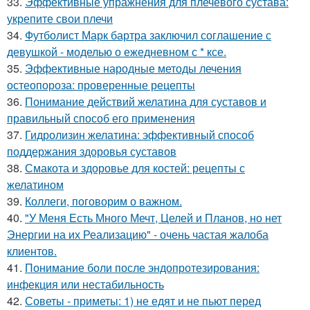
33.
Эффективные упражнения для плечевого сустава:
укрепите свои плечи
34.
Футболист Марк бартра заключил соглашение с
девушкой - моделью о ежедневном с * ксе.
35.
Эффективные народные методы лечения
остеопороза: проверенные рецепты
36.
Понимание действий желатина для суставов и
правильный способ его применения
37.
Гидролизин желатина: эффективный способ
поддержания здоровья суставов
38.
Смакота и здоровье для костей: рецепты с
желатином
39.
Коллеги, поговорим о важном.
40.
"У Меня Есть Много Мечт, Целей и Планов, но нет
Энергии на их Реализацию" - очень частая жалоба
клиентов.
41.
Понимание боли после эндопротезирования:
инфекция или нестабильность
42.
Советы - приметы: 1) не едят и не пьют перед