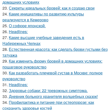
домашних условиях
23.
Секреты идеальных бровей: как я создаю свои
24.
Какие инициативы по развитию культуры
реализуются в Кемерово
25.
О софоре японской.
26.
Headlines:
27.
Какие высшие учебные заведения есть в
Набережных Челнах
28.
Естественная красота: как сделать брови густыми без
татуажа
29.
Как изменить форму бровей в домашних условиях:
пошаговое руководство
30.
Как разработать плечевой сустав в Москве: полное
руководство
31.
Headlines:
32.
Здоровье собаки: 22 тревожных симптома.
33.
Дневник больного хранителя волшебных сказок!
34.
Профилактика и питание при остеопорозе: как
сохранить здоровье костей