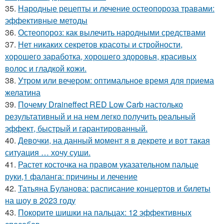
35.
Народные рецепты и лечение остеопороза травами:
эффективные методы
36.
Остеопороз: как вылечить народными средствами
37.
Нет никаких секретов красоты и стройности,
хорошего заработка, хорошего здоровья, красивых
волос и гладкой кожи.
38.
Утром или вечером: оптимальное время для приема
желатина
39.
Почему Draineffect RED Low Carb настолько
результативный и на нем легко получить реальный
эффект, быстрый и гарантированный.
40.
Девочки, на данный момент я в декрете и вот такая
ситуация … хочу суши.
41.
Растет косточка на правом указательном пальце
руки,1 фаланга: причины и лечение
42.
Татьяна Буланова: расписание концертов и билеты
на шоу в 2023 году
43.
Покорите шишки на пальцах: 12 эффективных