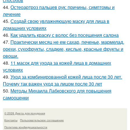
способов
44.
Остеоартроз пальцев рук: причины, симптомы и
лечение
45.
Создай свою увлажняющую маску для лица в
домашних условиях
46.
Как удалить краску с волос без посещения салона
47.
Практически месяц не ем сахар, печенье, мармелад,
орехи, сухофрукты, сладкие, кислые, красные фрукты и
овощи.
48.
11 масок для ухода за кожей лица в домашних
условиях
49.
Уход за комбинированной кожей лица после 30 лет.
Почему так важен уход за лицом после 30 лет
50.
Методы Михаила Лабковского для повышения
самооценки
© 2026 Диета для похудения
Контакты
Пользовательское соглашение
Политика конфидециальности