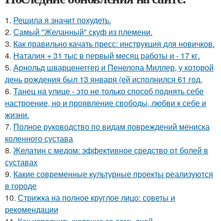
1.
Решила я значит похудеть.
2.
Самый "Желанный" скуф из племени.
3.
Как правильно качать пресс: инструкция для новичков.
4.
Наталия + 31 тыс в первый месяц работы и - 17 кг.
5.
Арнольд шварценеггер и Пенелопа Миллер, у которой
день рождения был 13 января (ей исполнился 61 год.
6.
Танец на улице - это не только способ поднять себе
настроение, но и проявление свободы, любви к себе и
жизни.
7.
Полное руководство по видам повреждений мениска
коленного сустава
8.
Желатин с медом: эффективное средство от болей в
суставах
9.
Какие современные культурные проекты реализуются
в городе
10.
Стрижка на полное круглое лицо: советы и
рекомендации