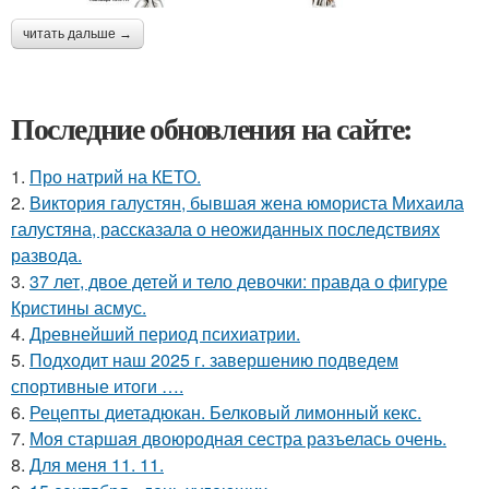
читать дальше →
Последние обновления на сайте:
1.
Про натрий на КЕТО.
2.
Виктория галустян, бывшая жена юмориста Михаила
галустяна, рассказала о неожиданных последствиях
развода.
3.
37 лет, двое детей и тело девочки: правда о фигуре
Кристины асмус.
4.
Древнейший период психиатрии.
5.
Подходит наш 2025 г. завершению подведем
спортивные итоги ….
6.
Рецепты диетадюкан. Белковый лимонный кекс.
7.
Моя старшая двоюродная сестра разъелась очень.
8.
Для меня 11. 11.