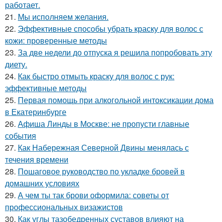
работает.
21.
Мы исполняем желания.
22.
Эффективные способы убрать краску для волос с
кожи: проверенные методы
23.
За две недели до отпуска я решила попробовать эту
диету.
24.
Как быстро отмыть краску для волос с рук:
эффективные методы
25.
Первая помощь при алкогольной интоксикации дома
в Екатеринбурге
26.
Афиша Линды в Москве: не пропусти главные
события
27.
Как Набережная Северной Двины менялась с
течения времени
28.
Пошаговое руководство по укладке бровей в
домашних условиях
29.
А чем ты так брови оформила: советы от
профессиональных визажистов
30.
Как углы тазобедренных суставов влияют на