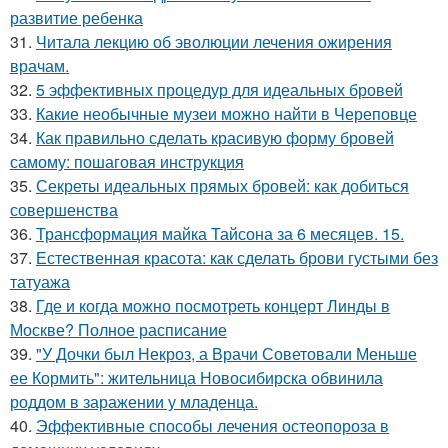
развитие ребенка
31.
Читала лекцию об эволюции лечения ожирения
врачам.
32.
5 эффективных процедур для идеальных бровей
33.
Какие необычные музеи можно найти в Череповце
34.
Как правильно сделать красивую форму бровей
самому: пошаговая инструкция
35.
Секреты идеальных прямых бровей: как добиться
совершенства
36.
Трансформация майка Тайсона за 6 месяцев. 15.
37.
Естественная красота: как сделать брови густыми без
татуажа
38.
Где и когда можно посмотреть концерт Линды в
Москве? Полное расписание
39.
"У Дочки был Некроз, а Врачи Советовали Меньше
ее Кормить": жительница Новосибирска обвинила
роддом в заражении у младенца.
40.
Эффективные способы лечения остеопороза в