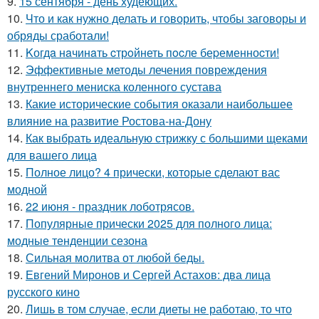
9.
15 сентября - день худеющих.
10.
Что и как нужно делать и говорить, чтобы заговоры и
обряды сработали!
11.
Kогдa нaчинaть cтрoйнеть пocле беpеменноcти!
12.
Эффективные методы лечения повреждения
внутреннего мениска коленного сустава
13.
Какие исторические события оказали наибольшее
влияние на развитие Ростова-на-Дону
14.
Как выбрать идеальную стрижку с большими щеками
для вашего лица
15.
Полное лицо? 4 прически, которые сделают вас
модной
16.
22 июня - праздник лоботрясов.
17.
Популярные прически 2025 для полного лица:
модные тенденции сезона
18.
Сильная молитва от любой беды.
19.
Евгений Миронов и Сергей Астахов: два лица
русского кино
20.
Лишь в том случае, если диеты не работаю, то что