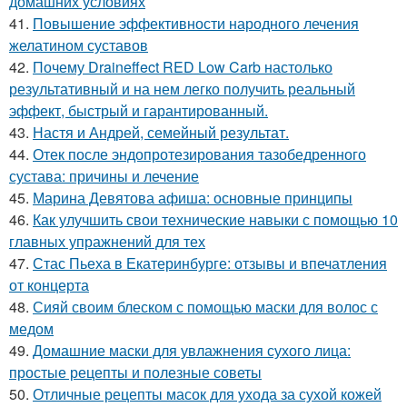
домашних условиях
41.
Повышение эффективности народного лечения
желатином суставов
42.
Почему Draineffect RED Low Carb настолько
результативный и на нем легко получить реальный
эффект, быстрый и гарантированный.
43.
Настя и Андрей, семейный результат.
44.
Отек после эндопротезирования тазобедренного
сустава: причины и лечение
45.
Марина Девятова афиша: основные принципы
46.
Как улучшить свои технические навыки с помощью 10
главных упражнений для тех
47.
Стас Пьеха в Екатеринбурге: отзывы и впечатления
от концерта
48.
Сияй своим блеском с помощью маски для волос с
медом
49.
Домашние маски для увлажнения сухого лица:
простые рецепты и полезные советы
50.
Отличные рецепты масок для ухода за сухой кожей