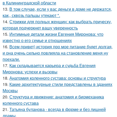
в Калининградской области
13.
В том случае, если у вас деньги в доме не держатся,
как,, сквозь пальцы утекают ".
14.
Стрижки для полных женщин: как выбрать прическу,
которая подчеркнет вашу уверенность
15.
Интимные детали жизни Евгения Миронова: что
известно о его семье и отношениях
16.
Всем привет) история про мое питание будет долгая,
и она очень сильно повлияла на становление меня ну
поехали.
17.
Как складывается карьера и судьба Евгения
Миронова: успехи и вызовы
18.
Анатомия коленного сустава: основы и структура
19.
Какие архитектурные стили представлены в зданиях
Москвы
20.
Структура и движение: анатомия и биомеханика
коленного сустава
21.
Татьяна буланова - всегда в форме и без лишней
драмы.