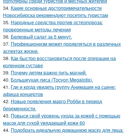
популярны среди туристов и местных жителей
34.
Какие основные достопримечательности
Новосибирска рекомендуют посетить туристам
35.
Народные средства против остеопороза:
проверенные методы лечения
36.
Белковый салат за 5 минут.
37.
Перфекционизм может проявляться в различных
аспектах жизни.
38.
Как быстро восстановиться после операции на
коленном суставе
39.
Почему детям важно пить магний.
40.
Большеухая лиса (Tocyon Megalotis).
41.
Где и когда увидеть группу Анимация на сцене:
афиша концертов
42.
Новые появления марго Робби в период
беременности.
43.
Повыси свой уровень ухода за кожей с помощью
масок для сухой увядающей кожи 60
44.
Подобрать идеальную домашнюю маску для лица: