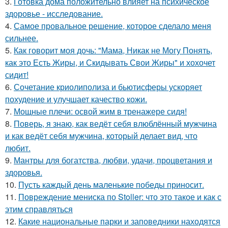
3.
Готовка дома положительно влияет на психическое
здоровье - исследование.
4.
Самое провальное решение, которое сделало меня
сильнее.
5.
Как говорит моя дочь: "Мама, Никак не Могу Понять,
как это Есть Жиры, и Скидывать Свои Жиры" и хохочет
сидит!
6.
Сочетание криолиполиза и бьютисферы ускоряет
похудение и улучшает качество кожи.
7.
Мощные плечи: освой жим в тренажере сидя!
8.
Поверь, я знаю, как ведёт себя влюблённый мужчина
и как ведёт себя мужчина, который делает вид, что
любит.
9.
Мантры для богатства, любви, удачи, процветания и
здоровья.
10.
Пусть каждый день маленькие победы приносит.
11.
Повреждение мениска по Stoller: что это такое и как с
этим справляться
12.
Какие национальные парки и заповедники находятся