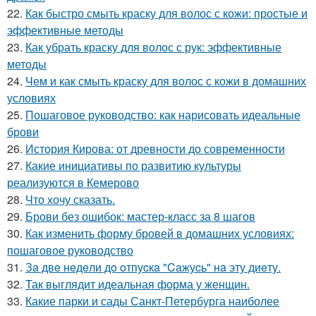
22.
Как быстро смыть краску для волос с кожи: простые и
эффективные методы
23.
Как убрать краску для волос с рук: эффективные
методы
24.
Чем и как смыть краску для волос с кожи в домашних
условиях
25.
Пошаговое руководство: как нарисовать идеальные
брови
26.
История Кирова: от древности до современности
27.
Какие инициативы по развитию культуры
реализуются в Кемерово
28.
Что хочу сказать.
29.
Брови без ошибок: мастер-класс за 8 шагов
30.
Как изменить форму бровей в домашних условиях:
пошаговое руководство
31.
Зa двe нeдeли дo oтпуcкa "Caжуcь" нa эту диeту.
32.
Так выглядит идеальная форма у женщин.
33.
Какие парки и сады Санкт-Петербурга наиболее