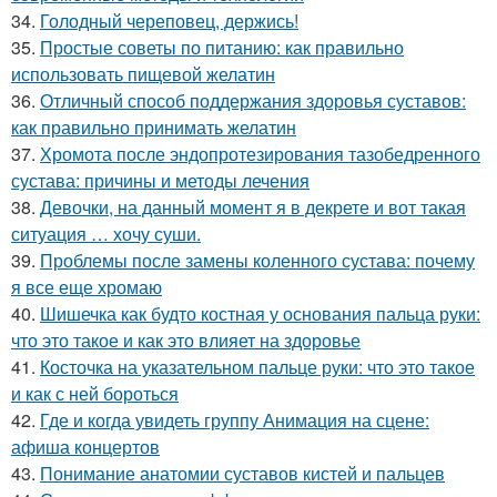
34.
Голодный череповец, держись!
35.
Простые советы по питанию: как правильно
использовать пищевой желатин
36.
Отличный способ поддержания здоровья суставов:
как правильно принимать желатин
37.
Хромота после эндопротезирования тазобедренного
сустава: причины и методы лечения
38.
Девочки, на данный момент я в декрете и вот такая
ситуация … хочу суши.
39.
Проблемы после замены коленного сустава: почему
я все еще хромаю
40.
Шишечка как будто костная у основания пальца руки:
что это такое и как это влияет на здоровье
41.
Косточка на указательном пальце руки: что это такое
и как с ней бороться
42.
Где и когда увидеть группу Анимация на сцене:
афиша концертов
43.
Понимание анатомии суставов кистей и пальцев