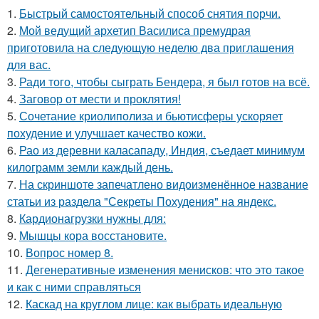
1.
Быстрый самостоятельный способ снятия порчи.
2.
Мой ведущий архетип Василиса премудрая
приготовила на следующую неделю два приглашения
для вас.
3.
Ради того, чтобы сыграть Бендера, я был готов на всё.
4.
Заговор от мести и проклятия!
5.
Сочетание криолиполиза и бьютисферы ускоряет
похудение и улучшает качество кожи.
6.
Рао из деревни каласападу, Индия, съедает минимум
килограмм земли каждый день.
7.
На скриншоте запечатлено видоизменённое название
статьи из раздела "Секреты Похудения" на яндекс.
8.
Кардионагрузки нужны для:
9.
Мышцы кора восстановите.
10.
Вопрос номер 8.
11.
Дегенеративные изменения менисков: что это такое
и как с ними справляться
12.
Каскад на круглом лице: как выбрать идеальную