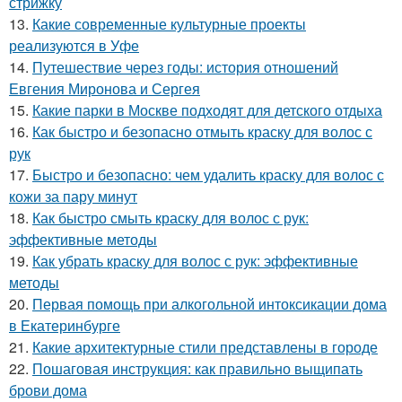
стрижку
13.
Какие современные культурные проекты
реализуются в Уфе
14.
Путешествие через годы: история отношений
Евгения Миронова и Сергея
15.
Какие парки в Москве подходят для детского отдыха
16.
Как быстро и безопасно отмыть краску для волос с
рук
17.
Быстро и безопасно: чем удалить краску для волос с
кожи за пару минут
18.
Как быстро смыть краску для волос с рук:
эффективные методы
19.
Как убрать краску для волос с рук: эффективные
методы
20.
Первая помощь при алкогольной интоксикации дома
в Екатеринбурге
21.
Какие архитектурные стили представлены в городе
22.
Пошаговая инструкция: как правильно выщипать
брови дома