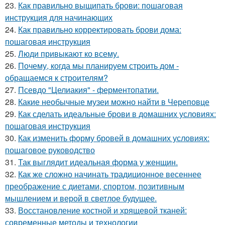
23.
Как правильно выщипать брови: пошаговая
инструкция для начинающих
24.
Как правильно корректировать брови дома:
пошаговая инструкция
25.
Люди привыкают ко всему.
26.
Почему, когда мы планируем строить дом -
обращаемся к строителям?
27.
Псевдо "Целиакия" - ферментопатии.
28.
Какие необычные музеи можно найти в Череповце
29.
Как сделать идеальные брови в домашних условиях:
пошаговая инструкция
30.
Как изменить форму бровей в домашних условиях:
пошаговое руководство
31.
Так выглядит идеальная форма у женщин.
32.
Как же сложно начинать традиционное весеннее
преображение с диетами, спортом, позитивным
мышлением и верой в светлое будущее.
33.
Восстановление костной и хрящевой тканей:
современные методы и технологии