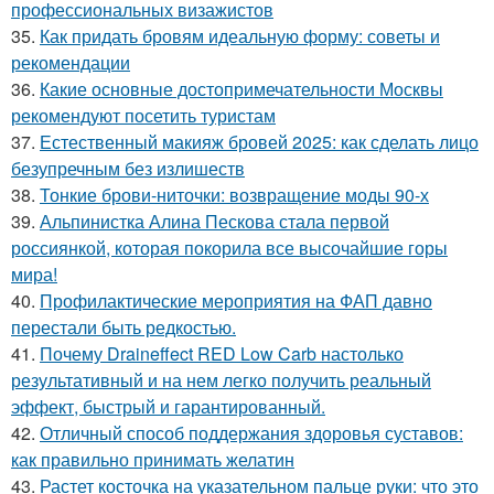
профессиональных визажистов
35.
Как придать бровям идеальную форму: советы и
рекомендации
36.
Какие основные достопримечательности Москвы
рекомендуют посетить туристам
37.
Естественный макияж бровей 2025: как сделать лицо
безупречным без излишеств
38.
Тонкие брови-ниточки: возвращение моды 90-х
39.
Альпинистка Алина Пескова стала первой
россиянкой, которая покорила все высочайшие горы
мира!
40.
Профилактические мероприятия на ФАП давно
перестали быть редкостью.
41.
Почему Draineffect RED Low Carb настолько
результативный и на нем легко получить реальный
эффект, быстрый и гарантированный.
42.
Отличный способ поддержания здоровья суставов:
как правильно принимать желатин
43.
Растет косточка на указательном пальце руки: что это