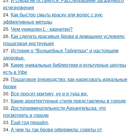
23.
И следа не останется: Расследование загадочного
исчезновения
24.
Как быстро смыть краску для волос с рук:
эффективные методы
25.
Чем уникален L - карнитин?
26.
Как сделать красивые брови в домашних условиях:
пошаговая инструкция
27.
История о "Волшебных Таблетках" и настоящем
здоровье.
28.
Какие уникальные библиотеки и культурные центры
есть в Уфе
29.
Пошаговое руководство: как нарисовать идеальные
брови
30.
Все просят критику, ну и я туда же.
31.
Какие архитектурные стили представлены в городе
32.
Достопримечательности Архангельска: что
посмотреть в городе
33.
Ещё год прошёл.
34.
А чем ты так брови оформила: советы от