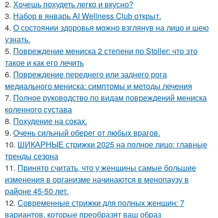
2.
Хочешь похудеть легко и вкусно?
3.
Набор в январь AI Wellness Club открыт.
4.
О состоянии здоровья можно взглянув на лицо и шею
узнать.
5.
Повреждение мениска 2 степени по Stoller: что это
такое и как его лечить
6.
Повреждение переднего или заднего рога
медиального мениска: симптомы и методы лечения
7.
Полное руководство по видам повреждений мениска
коленного сустава
8.
Похудение на соках.
9.
Очень сильный оберег от любых врагов.
10.
ШИКАРНЫЕ стрижки 2025 на полное лицо: главные
тренды сезона
11.
Принято считать, что у женщины самые большие
изменения в организме начинаются в менопаузу в
районе 45-50 лет.
12.
Современные стрижки для полных женщин: 7
вариантов, которые преобразят ваш образ