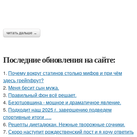
читать дальше →
Последние обновления на сайте:
1.
Почему вокруг статинов столько мифов и при чём
здесь грейпфрут?
2.
Меня бесит сын мужа.
3.
Правильный фон всё решает.
4.
Безотцовщина - мощное и драматичное явление.
5.
Подходит наш 2025 г. завершению подведем
спортивные итоги ….
6.
Рецепты диетадюкан. Нежные творожные сочники.
7.
Скоро наступит рождественский пост и я хочу ответить