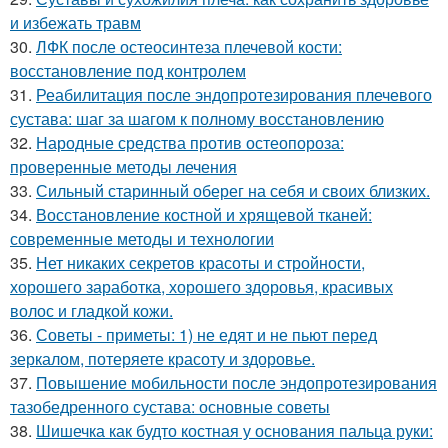
и избежать травм
30.
ЛФК после остеосинтеза плечевой кости:
восстановление под контролем
31.
Реабилитация после эндопротезирования плечевого
сустава: шаг за шагом к полному восстановлению
32.
Народные средства против остеопороза:
проверенные методы лечения
33.
Сильный старинный оберег на себя и своих близких.
34.
Восстановление костной и хрящевой тканей:
современные методы и технологии
35.
Нет никаких секретов красоты и стройности,
хорошего заработка, хорошего здоровья, красивых
волос и гладкой кожи.
36.
Советы - приметы: 1) не едят и не пьют перед
зеркалом, потеряете красоту и здоровье.
37.
Повышение мобильности после эндопротезирования
тазобедренного сустава: основные советы
38.
Шишечка как будто костная у основания пальца руки: