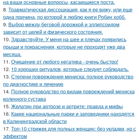
на ваши основные вопросы, касающиеся поста.
8.
Травматическая диссоциация, как я ее вижу, или еще
одна причина, по которой я люблю книги Робин хобб.
9.
Выбор между беговой дорожкой и эллипсоидом
зависит от целей и физического состояния.
10.
Здравствуйте. У меня на шее и плечах появились
прыщи и покраснения, которые не проходят уже два
месяца.
11.
Очищение от любого негатива - очень быстро!
12.
10 хороших ритуалов, которые следует соблюдать.
13.
Степени повреждения мениска: полное руководство
по диагностике и лечению
14.
Полное руководство по видам повреждений мениска
коленного сустава
15.
Желатин при артрозе и артрите: правда и мифы
16.
Какие национальные парки и заповедники находятся
в Калининградской области
17.
Топ-10 стрижек для полных женщин: без укладки, но с
эффектом