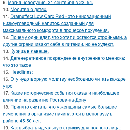
9.
Магия новолуния. 21 сентября в 22. 54.
10.
Молитва о детях.
11.
Draineffect Low Carb Red - это инновационный
низкоуглеводный напиток, созданный для
максимального комфорта в процессе похудения.
12.
Почему одни едят, что хотят и остаются стройными, а
другие ограничивают себя в питании, но не худеют.
13.
Курица в лаваше.
14.
Дегенеративное повреждение внутреннего мениска:
что это такое
15.
Headlines:
16.
Эту чудотворную молитву необходимо читать каждое
утро!
17.
Какие исторические события оказали наибольшее
влияние на развитие Ростова-на-Дону
18.
Принято считать, что у женщины самые большие
изменения в организме начинаются в менопаузу в
районе 45-50 лет.
19.
Как выбрать идеальную стрижку для полного лица: