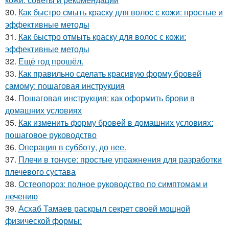
30.
Как быстро смыть краску для волос с кожи: простые и
эффективные методы
31.
Как быстро отмыть краску для волос с кожи:
эффективные методы
32.
Ещё год прошёл.
33.
Как правильно сделать красивую форму бровей
самому: пошаговая инструкция
34.
Пошаговая инструкция: как оформить брови в
домашних условиях
35.
Как изменить форму бровей в домашних условиях:
пошаговое руководство
36.
Операция в субботу, до нее.
37.
Плечи в тонусе: простые упражнения для разработки
плечевого сустава
38.
Остеопороз: полное руководство по симптомам и
лечению
39.
Асхаб Тамаев раскрыл секрет своей мощной
физической формы: