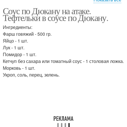
Соус по Дюкану на атаке.
Майонез по дюкану
Лосось по дюкану
Тефтельки в соусе по Дюкану.
Ингредиенты:
Фарш говяжий - 500 гр.
Яйцо - 1 шт.
Песто по дюкану
Лук - 1 шт.
Помидор - 1 шт.
Кетчуп без сахара или томатный соус - 1 столовая ложка.
Морковь - 1 шт.
Укроп, соль, перец, зелень.