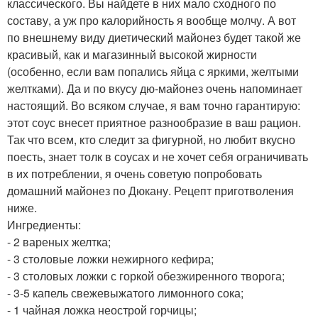
классического. Вы найдете в них мало сходного по
составу, а уж про калорийность я вообще молчу. А вот
по внешнему виду диетический майонез будет такой же
красивый, как и магазинный высокой жирности
(особенно, если вам попались яйца с яркими, желтыми
желтками). Да и по вкусу дю-майонез очень напоминает
настоящий. Во всяком случае, я вам точно гарантирую:
этот соус внесет приятное разнообразие в ваш рацион.
Так что всем, кто следит за фигурной, но любит вкусно
поесть, знает толк в соусах и не хочет себя ограничивать
в их потреблении, я очень советую попробовать
домашний майонез по Дюкану. Рецепт приготволения
ниже.
Ингредиенты:
- 2 вареных желтка;
- 3 столовые ложки нежирного кефира;
- 3 столовых ложки с горкой обезжиренного творога;
- 3-5 капель свежевыжатого лимонного сока;
- 1 чайная ложка неострой горчицы;