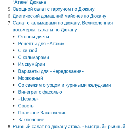
"Атаке" Дюкана
Овощной салат с тархуном по Дюкану
Диетический домашний майонез по Дюкану
Салат с кальмарами по дюкану. Великолепная
восьмерка: салаты по Дюкану
Основы диеты
Рецепты для «Атаки»
С кинзой
С кальмарами
Из скумбрии
Варианты для «Чередования»
Морковный
Со свежим огурцом и куриными желудками
Винегрет с фасолью
«Цезарь»
Советы
Полезное Заключение
Заключение
Рыбный салат по дюкану атака. «Быстрый» рыбный