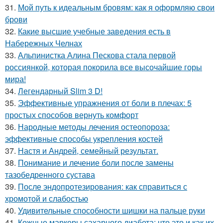
31.
Мой путь к идеальным бровям: как я оформляю свои
брови
32.
Какие высшие учебные заведения есть в
Набережных Челнах
33.
Альпинистка Алина Пескова стала первой
россиянкой, которая покорила все высочайшие горы
мира!
34.
Легендарный Slim 3 D!
35.
Эффективные упражнения от боли в плечах: 5
простых способов вернуть комфорт
36.
Народные методы лечения остеопороза:
эффективные способы укрепления костей
37.
Настя и Андрей, семейный результат.
38.
Понимание и лечение боли после замены
тазобедренного сустава
39.
После эндопротезирования: как справиться с
хромотой и слабостью
40.
Удивительные способности шишки на пальце руки
41.
Кожные маркеры сахарного диабета: что это и как их