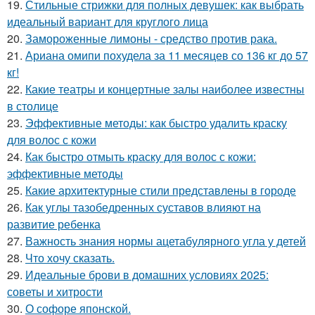
19.
Стильные стрижки для полных девушек: как выбрать
идеальный вариант для круглого лица
20.
Замороженные лимоны - средство против рака.
21.
Ариана омипи похудела за 11 месяцев со 136 кг до 57
кг!
22.
Какие театры и концертные залы наиболее известны
в столице
23.
Эффективные методы: как быстро удалить краску
для волос с кожи
24.
Как быстро отмыть краску для волос с кожи:
эффективные методы
25.
Какие архитектурные стили представлены в городе
26.
Как углы тазобедренных суставов влияют на
развитие ребенка
27.
Важность знания нормы ацетабулярного угла у детей
28.
Что хочу сказать.
29.
Идеальные брови в домашних условиях 2025:
советы и хитрости
30.
О софоре японской.