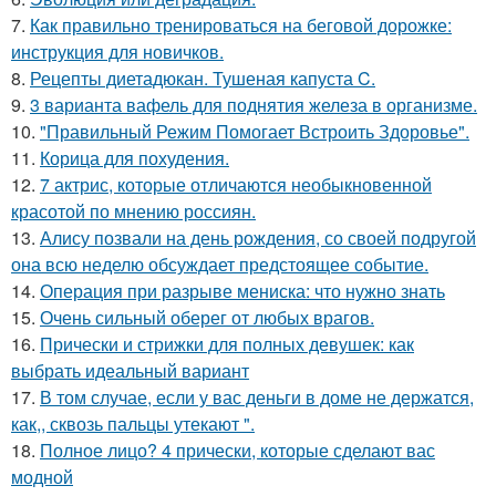
7.
Как правильно тренироваться на беговой дорожке:
инструкция для новичков.
8.
Рецепты диетадюкан. Тушеная капуста C.
9.
3 варианта вафель для поднятия железа в организме.
10.
"Правильный Режим Помогает Встроить Здоровье".
11.
Корица для похудения.
12.
7 актрис, которые отличаются необыкновенной
красотой по мнению россиян.
13.
Алису позвали на день рождения, со своей подругой
она всю неделю обсуждает предстоящее событие.
14.
Операция при разрыве мениска: что нужно знать
15.
Очень сильный оберег от любых врагов.
16.
Прически и стрижки для полных девушек: как
выбрать идеальный вариант
17.
В том случае, если у вас деньги в доме не держатся,
как,, сквозь пальцы утекают ".
18.
Полное лицо? 4 прически, которые сделают вас
модной