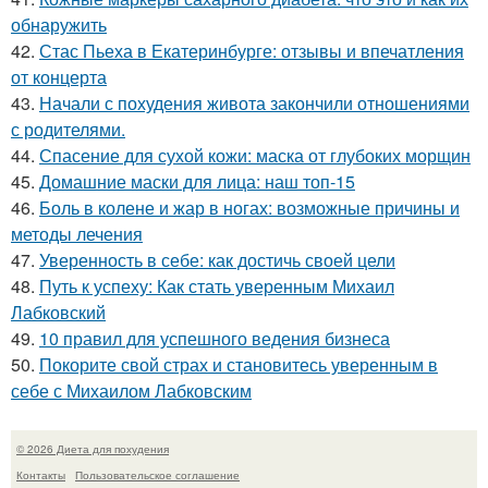
обнаружить
42.
Стас Пьеха в Екатеринбурге: отзывы и впечатления
от концерта
43.
Начали с похудения живота закончили отношениями
с родителями.
44.
Спасение для сухой кожи: маска от глубоких морщин
45.
Домашние маски для лица: наш топ-15
46.
Боль в колене и жар в ногах: возможные причины и
методы лечения
47.
Уверенность в себе: как достичь своей цели
48.
Путь к успеху: Как стать уверенным Михаил
Лабковский
49.
10 правил для успешного ведения бизнеса
50.
Покорите свой страх и становитесь уверенным в
себе с Михаилом Лабковским
© 2026 Диета для похудения
Контакты
Пользовательское соглашение