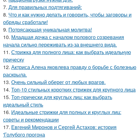
7.
Для правильных подтягиваний:
8.
Что и как нужно делать и говорить, чтобы заговоры и
обряды сработали!
9.
Потрясающая уникальная молитва!
10.
Младшая дочка с началом полового созревания
начала сильно переживать из-за внешнего вида.
11.
Стрижка для полного лица: как выбрать идеальную
прическу
12.
Актриса Алена яковлева правду о борьбе с болезнью
раскрыла.
13.
Очень сильный оберег от любых врагов.
14.
Топ-10 стильных коротких стрижек для крупного лица
15.
Топ-прически для круглых лиц: как выбрать
идеальный стиль
16.
Идеальные стрижки для полных и круглых лиц:
советы и рекомендации
17.
Евгений Миронов и Сергей Астахов: история
'Голубого прогона