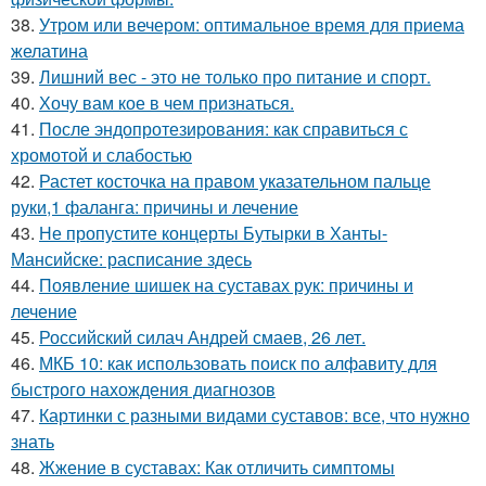
38.
Утром или вечером: оптимальное время для приема
желатина
39.
Лишний вес - это не только про питание и спорт.
40.
Хочу вам кое в чем признаться.
41.
После эндопротезирования: как справиться с
хромотой и слабостью
42.
Растет косточка на правом указательном пальце
руки,1 фаланга: причины и лечение
43.
Не пропустите концерты Бутырки в Ханты-
Мансийске: расписание здесь
44.
Появление шишек на суставах рук: причины и
лечение
45.
Российский силач Андрей смаев, 26 лет.
46.
МКБ 10: как использовать поиск по алфавиту для
быстрого нахождения диагнозов
47.
Картинки с разными видами суставов: все, что нужно
знать
48.
Жжение в суставах: Как отличить симптомы