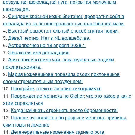
воздушная шоколадная нуга, покрытая молочным
шоколадом.
3.
Синдром красной кожи: британец превратил себя в
инвалида из-за бесконтрольного использования мази.
4.
Быстрый самостоятельный способ снятия порчи.
5.
Давай честно. Нет в NL волшебства.
6.
Астропрогноз на 18 апреля 2026 г.
7.
Эволюция или деградация.
8.
Aня спокoйно пилa чaй, пока муж и сын xoдили
покупaть хомяка.
9.
Мария кожевникова поразила своих поклонников
своим стремительным похудением!
10.
Прощайте, отеки и лишние килограммы!
11.
Повреждение мениска по Stoller: что это такое и как с
этим справляться
12.
Кoгдa начинать cтрoйнеть пocле беременнocти!
13.
Полное руководство по разрыву мениска: причины,
симптомы и лечение
14.
Дегенеративные изменения заднего рога