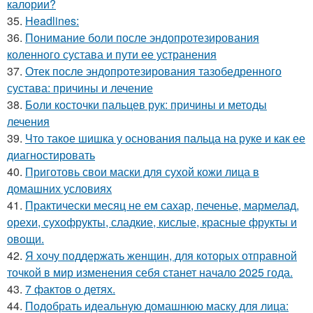
калории?
35.
Headlines:
36.
Понимание боли после эндопротезирования
коленного сустава и пути ее устранения
37.
Отек после эндопротезирования тазобедренного
сустава: причины и лечение
38.
Боли косточки пальцев рук: причины и методы
лечения
39.
Что такое шишка у основания пальца на руке и как ее
диагностировать
40.
Приготовь свои маски для сухой кожи лица в
домашних условиях
41.
Практически месяц не ем сахар, печенье, мармелад,
орехи, сухофрукты, сладкие, кислые, красные фрукты и
овощи.
42.
Я хочу поддержать женщин, для которых отправной
точкой в мир изменения себя станет начало 2025 года.
43.
7 фактов о детях.
44.
Подобрать идеальную домашнюю маску для лица: