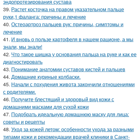
эндопротезирования сустава
39.
Растет косточка на правом указательном пальце
руки,1 фаланга: причины и лечение
40.
Остеоартроз пальцев рук: причины, симптомы и
лечение
41.
И вновь о пользе картофеля в нашем рационе, а мы
знали, мы знали!
42.
Что такое шишка у основания пальца на руке и как ее
диагностировать
43.
Понимание анатомии суставов кистей и пальцев
44.
Домашние куриные колбаски.
45.
Начали с похудения живота закончили отношениями
с родителями.
46.
Получите блестящий и здоровый вид кожи с
домашними масками для сухой кожи
47.
Подобрать идеальную домашнюю маску для лица:
советы и рецепты
48.
Уход за кожей летом: особенности ухода за разными
типами кожи и рекомендации врачей клиники в Санкт-