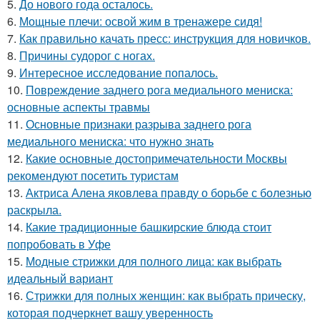
5.
До нового года осталось.
6.
Мощные плечи: освой жим в тренажере сидя!
7.
Как правильно качать пресс: инструкция для новичков.
8.
Причины судорог с ногах.
9.
Интересное исследование попалось.
10.
Повреждение заднего рога медиального мениска:
основные аспекты травмы
11.
Основные признаки разрыва заднего рога
медиального мениска: что нужно знать
12.
Какие основные достопримечательности Москвы
рекомендуют посетить туристам
13.
Актриса Алена яковлева правду о борьбе с болезнью
раскрыла.
14.
Какие традиционные башкирские блюда стоит
попробовать в Уфе
15.
Модные стрижки для полного лица: как выбрать
идеальный вариант
16.
Стрижки для полных женщин: как выбрать прическу,
которая подчеркнет вашу уверенность