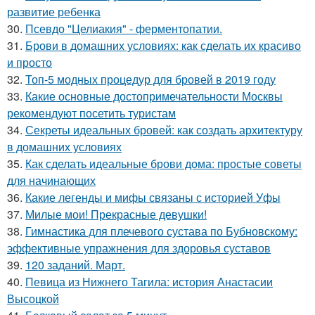
развитие ребенка
30.
Псевдо "Целиакия" - ферментопатии.
31.
Брови в домашних условиях: как сделать их красиво
и просто
32.
Топ-5 модных процедур для бровей в 2019 году
33.
Какие основные достопримечательности Москвы
рекомендуют посетить туристам
34.
Секреты идеальных бровей: как создать архитектуру
в домашних условиях
35.
Как сделать идеальные брови дома: простые советы
для начинающих
36.
Какие легенды и мифы связаны с историей Уфы
37.
Милые мои! Прекрасные девушки!
38.
Гимнастика для плечевого сустава по Бубновскому:
эффективные упражнения для здоровья суставов
39.
120 заданий. Март.
40.
Певица из Нижнего Тагила: история Анастасии
Высоцкой