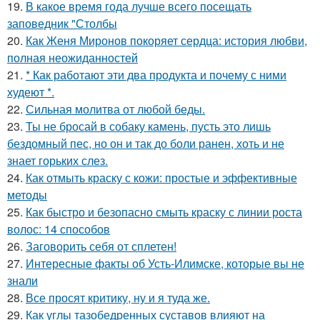
19.
В какое время года лучше всего посещать
заповедник "Столбы
20.
Как Женя Миронов покоряет сердца: история любви,
полная неожиданностей
21.
* Как работают эти два продукта и почему с ними
худеют *.
22.
Сильная молитва от любой беды.
23.
Ты не бросай в собаку камень, пусть это лишь
бездомный пес, но он и так до боли ранен, хоть и не
знает горьких слез.
24.
Как отмыть краску с кожи: простые и эффективные
методы
25.
Как быстро и безопасно смыть краску с линии роста
волос: 14 способов
26.
Заговорить себя от сплетен!
27.
Интересные факты об Усть-Илимске, которые вы не
знали
28.
Все просят критику, ну и я туда же.
29.
Как углы тазобедренных суставов влияют на