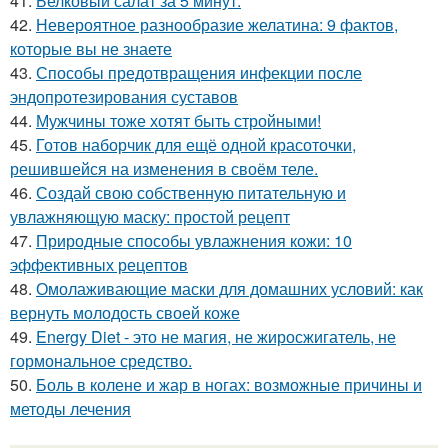
41.
Белковый салат за 5 минут.
42.
Невероятное разнообразие желатина: 9 фактов,
которые вы не знаете
43.
Способы предотвращения инфекции после
эндопротезирования суставов
44.
Мужчины тоже хотят быть стройными!
45.
Готов наборчик для ещё одной красоточки,
решившейся на изменения в своём теле.
46.
Создай свою собственную питательную и
увлажняющую маску: простой рецепт
47.
Природные способы увлажнения кожи: 10
эффективных рецептов
48.
Омолаживающие маски для домашних условий: как
вернуть молодость своей коже
49.
Energy Diet - это не магия, не жиросжигатель, не
гормональное средство.
50.
Боль в колене и жар в ногах: возможные причины и
методы лечения