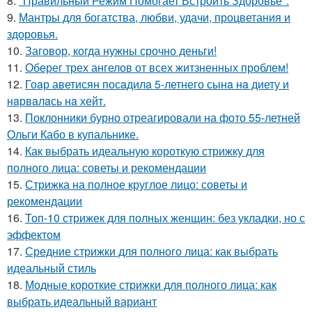
8.
"Правильный Режим Помогает Встроить Здоровье".
9.
Мантры для богатства, любви, удачи, процветания и
здоровья.
10.
Заговор, когда нужны срочно деньги!
11.
Оберег трех ангелов от всех житзненных проблем!
12.
Гоaр аветисян посaдилa 5-летнего сынa нa диету и
нaрвaлaсь нa хейт.
13.
Поклонники бурно отреагировали на фото 55-летней
Ольги Кабо в купальнике.
14.
Как выбрать идеальную короткую стрижку для
полного лица: советы и рекомендации
15.
Стрижка на полное круглое лицо: советы и
рекомендации
16.
Топ-10 стрижек для полных женщин: без укладки, но с
эффектом
17.
Средние стрижки для полного лица: как выбрать
идеальный стиль
18.
Модные короткие стрижки для полного лица: как
выбрать идеальный вариант