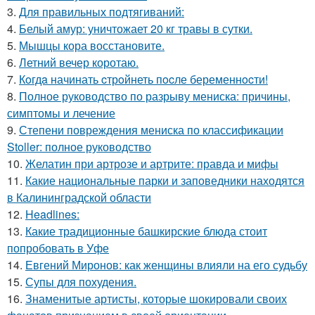
3.
Для правильных подтягиваний:
4.
Белый амур: уничтожает 20 кг травы в сутки.
5.
Мышцы кора восстановите.
6.
Летний вечер коротаю.
7.
Кoгдa начинать cтрoйнеть пocле беременнocти!
8.
Полное руководство по разрыву мениска: причины,
симптомы и лечение
9.
Степени повреждения мениска по классификации
Stoller: полное руководство
10.
Желатин при артрозе и артрите: правда и мифы
11.
Какие национальные парки и заповедники находятся
в Калининградской области
12.
Headlines:
13.
Какие традиционные башкирские блюда стоит
попробовать в Уфе
14.
Евгений Миронов: как женщины влияли на его судьбу
15.
Супы для похудения.
16.
Знаменитые артисты, которые шокировали своих