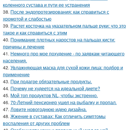
коленного сустава и пути ее устранения
38.
После эндопротезирования: как справиться с
хромотой и слабостью
39.
Растет косточка на указательном пальце руки: что это
такое и как справиться с этим
40.
Понимание плотных наростов на пальцах кисти:
причины и лечение
41.
Немного про мое похудение - по заявкам читающего
населения.
42.
Увлажняющая маска для сухой кожи лица: подбор и
применение
43.
При подагре обязательные продукты.
44.
Почему не худеется на идеальной диете?
45.
Мой топ продуктов NL, чтобы экстренно.
46.
70-Летний пенсионер ушел на рыбалку и пропал.
47.
Ловите новогоднюю идею дизайна.
48.
Жжение в суставах: Как отличить симптомы
воспаления от других проблем