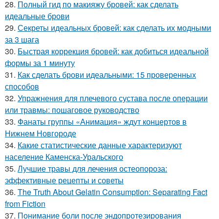
28.
Полный гид по макияжу бровей: как сделать
идеальные брови
29.
Секреты идеальных бровей: как сделать их модными
за 3 шага
30.
Быстрая коррекция бровей: как добиться идеальной
формы за 1 минуту
31.
Как сделать брови идеальными: 15 проверенных
способов
32.
Упражнения для плечевого сустава после операции
или травмы: пошаговое руководство
33.
Фанаты группы «Анимация» ждут концертов в
Нижнем Новгороде
34.
Какие статистические данные характеризуют
население Каменска-Уральского
35.
Лучшие травы для лечения остеопороза:
эффективные рецепты и советы
36.
The Truth About Gelatin Consumption: Separating Fact
from Fiction
37.
Понимание боли после эндопротезирования