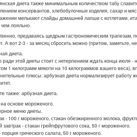
янская диета также минимальным количеством табу славитс
лением консервантов, хлебобулочные изделия, сахар и мясо
ажении мелькают слайды домашней лапши с котлетами, италь
 чем лояльно.
твенно, предаваясь щедрым гастрономическим трапезам, по
т. А вот 2-3 - за месяц сбросить можно (притом, заметьте,
ная диета.
о ради этой диеты стоит с нетерпением ждать конца июля - 
том 1 килограмм мякоти на 10 килограммов вашего веса), в
нительные плюсы: арбузная диета нормализирует работу же
итет.
те также: арбузная диета.
 на основе мороженого.
рное меню диеты.
ак - 100 г мороженого, стакан обезжиренного молока, фрукт
й завтрак - стакан грейпфрутового сока, 50 г мороженого.
- порция греческого салата, 50 г мороженого.