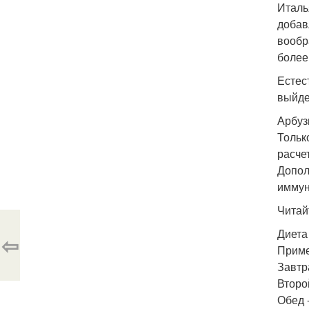
Италь
добав
вообр
более
Естес
выйде
Арбуз
Тольк
расче
Допол
иммун
Читай
Диета
⇦
Приме
Завтр
Второ
Обед 