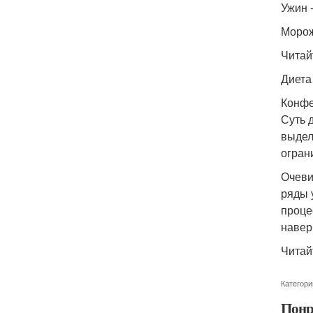
Ужин 
Морож
Читай
Диета
Конфе
Суть 
выдел
огран
Очеви
ряды 
проце
навер
Читай
Категори
Понр