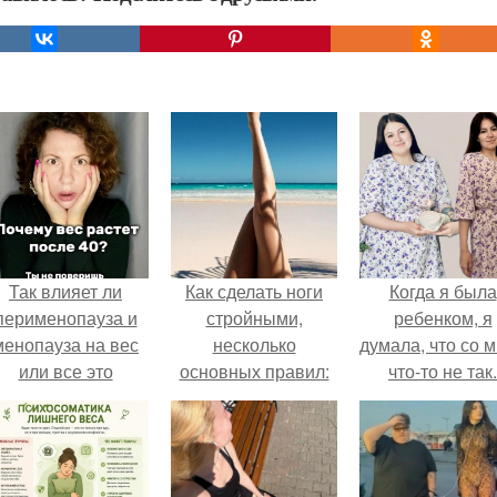
Так влияет ли
Как сделать ноги
Когда я была
перименопауза и
стройными,
ребенком, я
менопауза на вес
несколько
думала, что со 
или все это
основных правил:
что-то не так.
ерунда?