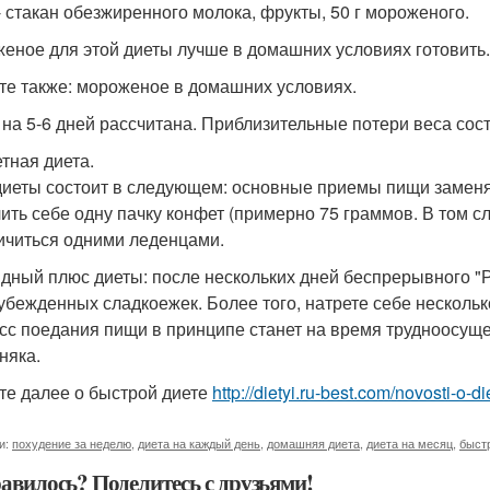
- стакан обезжиренного молока, фрукты, 50 г мороженого.
еное для этой диеты лучше в домашних условиях готовить.
те также: мороженое в домашних условиях.
 на 5-6 дней рассчитана. Приблизительные потери веса сос
тная диета.
диеты состоит в следующем: основные приемы пищи замен
ить себе одну пачку конфет (примерно 75 граммов. В том сл
ичиться одними леденцами.
дный плюс диеты: после нескольких дней беспрерывного "
убежденных сладкоежек. Более того, натрете себе нескольк
сс поедания пищи в принципе станет на время трудноосущ
няка.
те далее о быстрой диете
http://dietyi.ru-best.com/novosti-o-d
и:
похудение за неделю
,
диета на каждый день
,
домашняя диета
,
диета на месяц
,
быст
авилось? Поделитесь с друзьями!