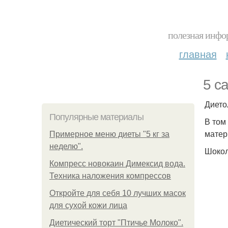
полезная инфор
главная
5 с
Дието
Популярные материалы
В том
матер
Примерное меню диеты "5 кг за
неделю".
Шокол
Компресс новокаин Димексид вода.
Техника наложения компрессов
Откройте для себя 10 лучших масок
для сухой кожи лица
Диетический торт "Птичье Молоко".