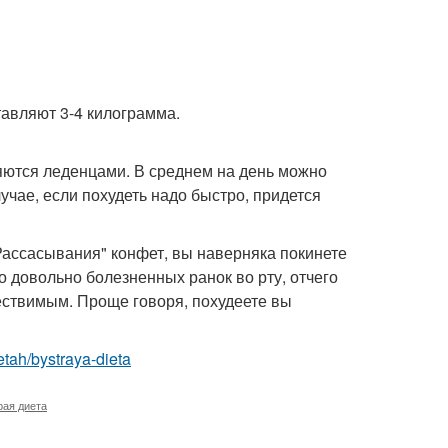
тавляют 3-4 килограмма.
яются леденцами. В среднем на день можно
учае, если похудеть надо быстро, придется
Рассасывания" конфет, вы наверняка покинете
о довольно болезненных ранок во рту, отчего
ествимым. Проще говоря, похудеете вы
ietah/bystraya-dieta
рая диета