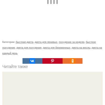
Категории:
быстрая диета
,
диета для ленивых
,
похудение за неделю
,
быстрое
похудение
,
диета для похудения
,
диета для беременных
,
диета на месяц
,
диета на
каждый день
Читайте также