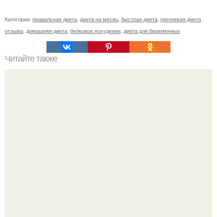
Категории:
правильная диета
,
диета на месяц
,
быстрая диета
,
гречневая диета
отзывы
,
домашняя диета
,
белковое похудение
,
диета для беременных
Читайте также
Важные советы для полезного завтрака.