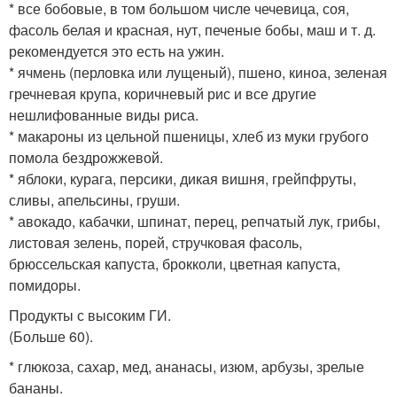
* все бобовые, в том большом числе чечевица, соя,
фасоль белая и красная, нут, печеные бобы, маш и т. д.
рекомендуется это есть на ужин.
* ячмень (перловка или лущеный), пшено, киноа, зеленая
гречневая крупа, коричневый рис и все другие
нешлифованные виды риса.
* макароны из цельной пшеницы, хлеб из муки грубого
помола бездрожжевой.
* яблоки, курага, персики, дикая вишня, грейпфруты,
сливы, апельсины, груши.
* авокадо, кабачки, шпинат, перец, репчатый лук, грибы,
листовая зелень, порей, стручковая фасоль,
брюссельская капуста, брокколи, цветная капуста,
помидоры.
Продукты с высоким ГИ.
(Больше 60).
* глюкоза, сахар, мед, ананасы, изюм, арбузы, зрелые
бананы.