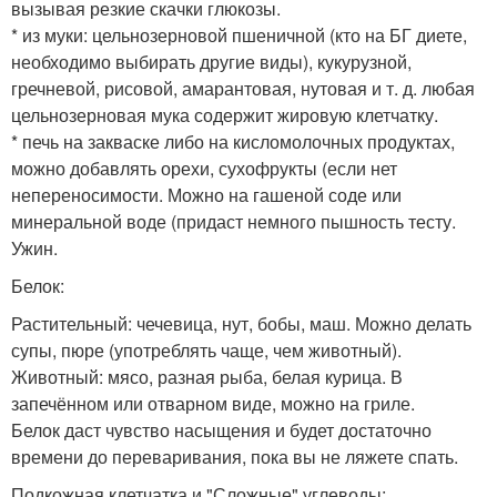
вызывая резкие скачки глюкозы.
* из муки: цельнозерновой пшеничной (кто на БГ диете,
необходимо выбирать другие виды), кукурузной,
гречневой, рисовой, амарантовая, нутовая и т. д. любая
цельнозерновая мука содержит жировую клетчатку.
* печь на закваске либо на кисломолочных продуктах,
можно добавлять орехи, сухофрукты (если нет
непереносимости. Можно на гашеной соде или
минеральной воде (придаст немного пышность тесту.
Ужин.
Белок:
Растительный: чечевица, нут, бобы, маш. Можно делать
супы, пюре (употреблять чаще, чем животный).
Животный: мясо, разная рыба, белая курица. В
запечённом или отварном виде, можно на гриле.
Белок даст чувство насыщения и будет достаточно
времени до переваривания, пока вы не ляжете спать.
Подкожная клетчатка и "Сложные" углеводы: