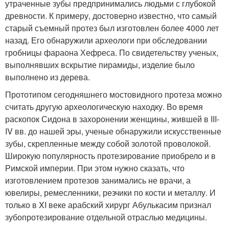
утраченные зубы предпринимались людьми с глубокой
древности. К примеру, достоверно известно, что самый
старый съемный протез был изготовлен более 4000 лет
назад. Его обнаружили археологи при обследовании
гробницы фараона Хефреса. По свидетельству ученых,
выполнявших вскрытие пирамиды, изделие было
выполнено из дерева.
Прототипом сегодняшнего мостовидного протеза можно
считать другую археологическую находку. Во время
раскопок Сидона в захоронении женщины, жившей в III-
IV вв. до нашей эры, ученые обнаружили искусственные
зубы, скрепленные между собой золотой проволокой.
Широкую популярность протезирование приобрело и в
Римской империи. При этом нужно сказать, что
изготовлением протезов занимались не врачи, а
ювелиры, ремесленники, резчики по кости и металлу. И
только в XI веке арабский хирург Абулькасим признал
зубопротезирование отдельной отраслью медицины.