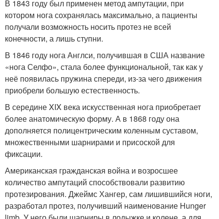
В 1843 году был применен метод ампутации, при
котором нога сохранялась максимально, а пациенты
получали возможность носить протез не всей
конечности, а лишь ступни.
В 1846 году нога Англси, получившая в США название
«нога Селфо», стала более функциональной, так как у
неё появилась пружина спереди, из-за чего движения
приобрели большую естественность.
В середине XIX века искусственная нога приобретает
более анатомическую форму. А в 1868 году она
дополняется полицентрическим коленным суставом,
множественными шарнирами и присоской для
фиксации.
Американская гражданская война и возросшее
количество ампутаций способствовали развитию
протезирования. Джеймс Хангер, сам лишившийся ноги,
разработал протез, получивший наименование Hunger
limb. У него были шарниры в лодыжке и колене, а для