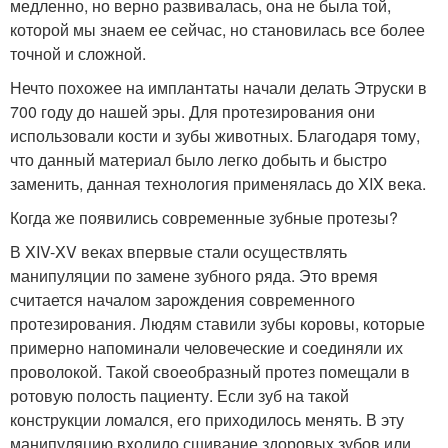
медленно, но верно развивалась, она не была той,
которой мы знаем ее сейчас, но становилась все более
точной и сложной.
Нечто похожее на имплантаты начали делать Этруски в
700 году до нашей эры. Для протезирования они
использовали кости и зубы животных. Благодаря тому,
что данный материал было легко добыть и быстро
заменить, данная технология применялась до XIX века.
Когда же появились современные зубные протезы?
В XIV-XV веках впервые стали осуществлять
манипуляции по замене зубного ряда. Это время
считается началом зарождения современного
протезирования. Людям ставили зубы коровы, которые
примерно напоминали человеческие и соединяли их
проволокой. Такой своеобразный протез помещали в
ротовую полость пациенту. Если зуб на такой
конструкции ломался, его приходилось менять. В эту
манипуляцию входило сшивание здоровых зубов или