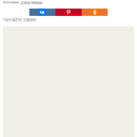
Категории:
этапы дюкана
Читайте также
Целебные составы для улучшения зрения.
Как отличить "Жировой" вес от отёков.