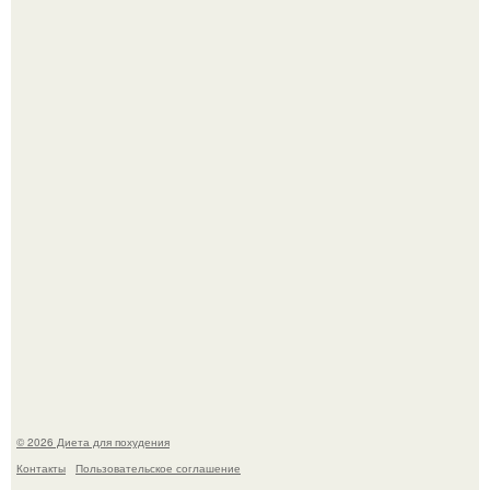
После трёхлетнего отсутствия в своей воркутинской
квартире, мужчина вернулся и обнаружил, что его
жилище стало пристанищем для стаи голубей.
Синдром красной кожи: британец превратил себя в
инвалида из-за бесконтрольного использования мази.
© 2026 Диета для похудения
Контакты
Пользовательское соглашение