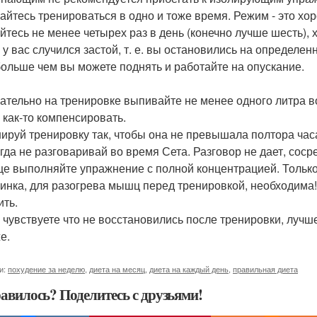
райтесь тренироваться в одно и тоже время. Режим - это хо
айтесь не менее четырех раз в день (конечно лучше шесть), 
и у вас случился застой, т. е. вы остановились на определен
больше чем вы можете поднять и работайте на опускание.
зательно на тренировке выпивайте не менее одного литра во
 как-то компенсировать.
нируй тренировку так, чтобы она не превышала полтора час
огда не разговаривай во время Сета. Разговор не дает, сос
е выполняйте упражнение с полной концентрацией. Тольк
минка, для разогрева мышц перед тренировкой, необходима!
ить.
и чувствуете что не восстановились после тренировки, лучше
е.
и:
похудение за неделю
,
диета на месяц
,
диета на каждый день
,
правильная диета
авилось? Поделитесь с друзьями!