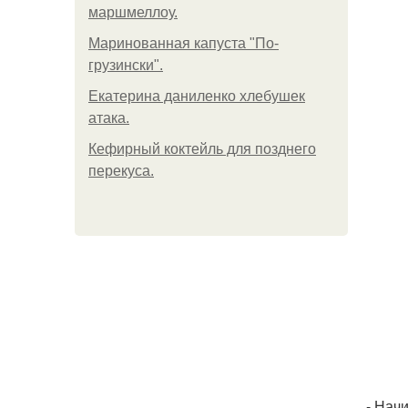
маршмеллоу.
Маринованная капуста "По-
грузински".
Екатерина даниленко хлебушек
атака.
Кефирный коктейль для позднего
перекуса.
- Нач