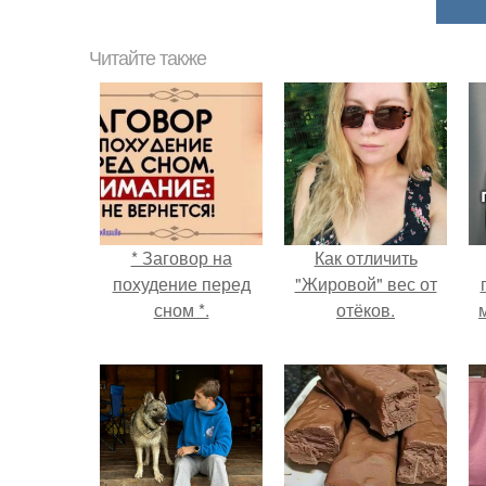
Читайте также
* Заговор на
Как отличить
похудение перед
"Жировой" вес от
сном *.
отёков.