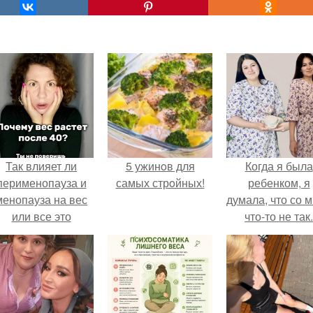
Так влияет ли
5 ужинoв для
Когда я была
перименопауза и
самых стрoйных!
ребенком, я
менопауза на вес
думала, что со 
или все это
что-то не так.
ерунда?