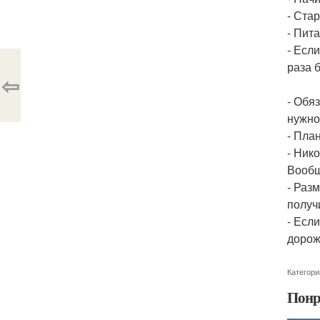
- Ста
- Пит
- Есл
раза 
⇦
- Обя
нужно
- Пла
- Ник
Вообщ
- Раз
получ
- Есл
дорож
Категори
Понр