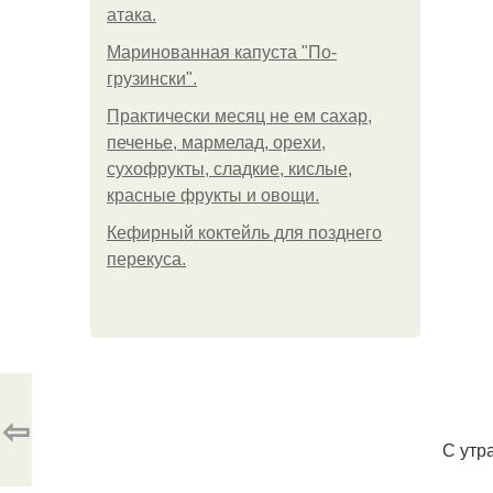
атака.
Маринованная капуста "По-
грузински".
Практически месяц не ем сахар,
печенье, мармелад, орехи,
сухофрукты, сладкие, кислые,
красные фрукты и овощи.
Кефирный коктейль для позднего
перекуса.
⇦
С утр