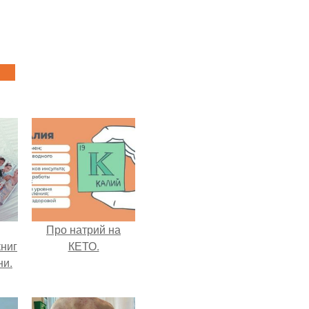
Про натрий на
ниг
КЕТО.
ни.