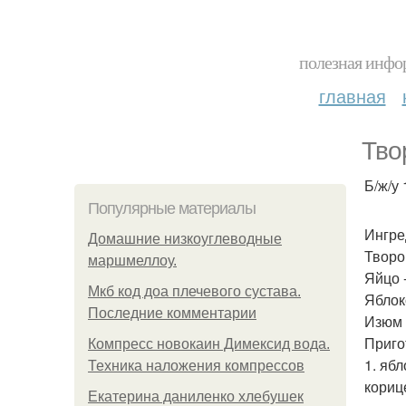
полезная инфор
главная
Тво
Б/ж/у 1
Популярные материалы
Ингре
Домашние низкоуглеводные
Творог
маршмеллоу.
Яйцо -
Мкб код доа плечевого сустава.
Яблоко
Последние комментарии
Изюм -
Приго
Компресс новокаин Димексид вода.
1. яб
Техника наложения компрессов
кориц
Екатерина даниленко хлебушек