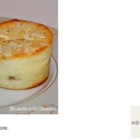
⇨
фле.