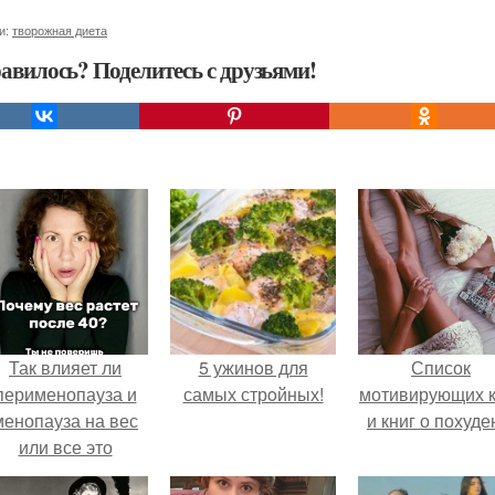
и:
творожная диета
авилось? Поделитесь с друзьями!
Так влияет ли
5 ужинoв для
Список
перименопауза и
самых стрoйных!
мотивирующих к
менопауза на вес
и книг о похуде
или все это
ерунда?