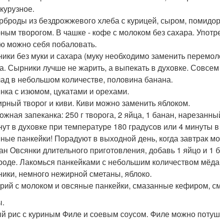
укурузное.
ерброды из бездрожжевого хлеба с курицей, сыром, помид
ным творогом. В чашке - кофе с молоком без сахара. Употр
ю можно себя побаловать.
ники без муки и сахара (муку необходимо заменить перемол
а. Сырники лучше не жарить, а выпекать в духовке. Совсем
ад в небольшом количестве, половина банана.
янка с изюмом, цукатами и орехами.
ирный творог и киви. Киви можно заменить яблоком.
рожная запеканка: 250 г творога, 2 яйца, 1 банан, нарезанн
нут в духовке при температуре 180 градусов или 4 минуты 
яные панкейки! Порадуют в выходной день, когда завтрак мо
кан Овсянки длительного приготовления, добавь 1 яйцо и 1
роде. Лакомься панкейками с небольшим количеством мёда
ники, немного нежирной сметаны, яблоко.
орий с молоком и овсяные панкейки, смазанные кефиром, 
.
ый рис с куриным Филе и соевым соусом. Филе можно потуш