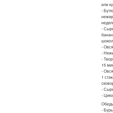
или к
- Бут
нежир
недел
- Сыр
банан
шокол
- Овс
- Неж
- Тво
15 ми
- Овс
1 ста
сково
- Сыр
- Цик
Обеды
- Бур