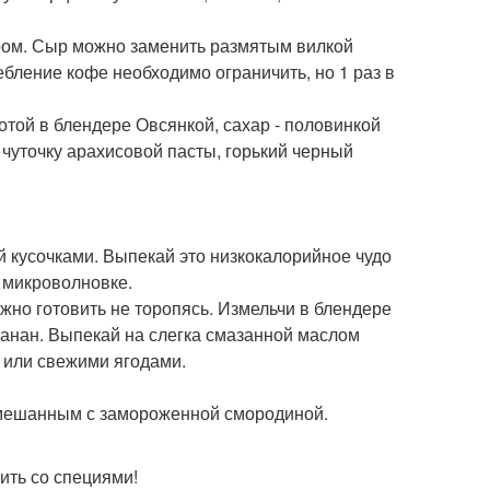
ором. Сыр можно заменить размятым вилкой
ебление кофе необходимо ограничить, но 1 раз в
отой в блендере Овсянкой, сахар - половинкой
 чуточку арахисовой пасты, горький черный
ый кусочками. Выпекай это низкокалорийное чудо
в микроволновке.
жно готовить не торопясь. Измельчи в блендере
 банан. Выпекай на слегка смазанной маслом
 или свежими ягодами.
смешанным с замороженной смородиной.
ить со специями!