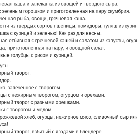
чневая каша и запеканка из овощей и твердого сыра.
 с зеленым горошком и приготовленная на пару скумбрия.
еченная рыба, овощи, гречневая каша.
гетти из твердых сортов пшеницы, помидоры, гуляш из кури
ошка с курицей и зеленью! Как раз для весны.
иная отбивная с гречневой кашей и салатом из капусты, огур
ица, приготовленная на пару, и овощной салат.
ивые голубцы с рисом и курицей.
усы.
ирный творог.
идор.
око, запеченное с творогом.
бцы с нежирным творогом, огурцом и орехами.
ирный творог с разными орешками.
оки с творогом и мёдом.
дрожжевой хлеб, огурцы, нежирное мясо, сливочный сыр или
уса!
ирный творог, взбитый с ягодами в блендере.