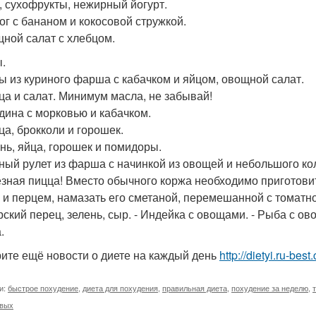
и, сухофрукты, нежирный йогурт.
рог с бананом и кокосовой стружкой.
щной салат с хлебцом.
.
зы из куриного фарша с кабачком и яйцом, овощной салат.
ица и салат. Минимум масла, не забывай!
ядина с морковью и кабачком.
ца, брокколи и горошек.
ень, яйца, горошек и помидоры.
иный рулет из фарша с начинкой из овощей и небольшого ко
езная пицца! Вместо обычного коржа необходимо приготовит
 и перцем, намазать его сметаной, перемешанной с томат
рский перец, зелень, сыр. - Индейка с овощами. - Рыба с о
.
ите ещё новости о диете на каждый день
http://dietyi.ru-be
и:
быстрое похудение
,
диета для похудения
,
правильная диета
,
похудение за неделю
,
ивых