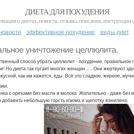
ДИЕТА ДЛЯ ПОХУДЕНИЯ
мация о диетах, новости, отзывы, описания, инструкции 
новости
эффективное похудение
виды диет
альное уничтожение целлюлита.
твенный способ убрать целлюлит - похудение, правильное 
бе! Но диета так пугает многих женщин …. Они жертвуют зд
вкусной, как им кажется, еды. Всё это сладкое, жирное, муч
аки.
янка с орехами без масла и молока. Желательно - даже без м
 добавить небольшую горсть изюма и щепотку ванилина.