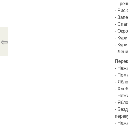
- Гре
- Рис
- Зап
- Спа
- Окр
- Кур
⇦
- Кур
- Лен
Перек
- Неж
- Пом
- Ябл
- Хле
- Неж
- Ябл
- Без
перек
- Неж