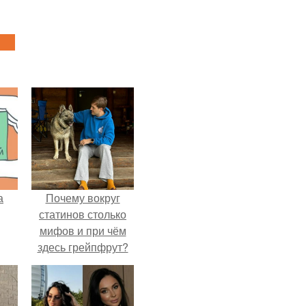
а
Почему вокруг
статинов столько
мифов и при чём
здесь грейпфрут?