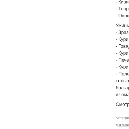
- Кив
- Тво
- Ово
Ужины
- Зра
- Кур
- Гов
- Кури
- Печ
- Кур
- Пол
солью
болга
изюма
Смотр
Категори
для лен