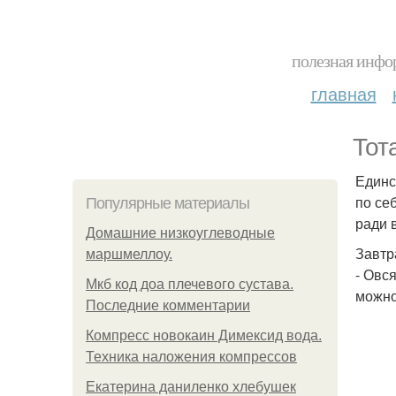
полезная инфор
главная
Тот
Единс
по се
Популярные материалы
ради 
Домашние низкоуглеводные
Завтр
маршмеллоу.
- Овс
Мкб код доа плечевого сустава.
можно
Последние комментарии
Компресс новокаин Димексид вода.
Техника наложения компрессов
Екатерина даниленко хлебушек