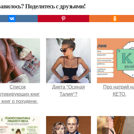
авилось? Поделитесь с друзьями!
Список
Диета "Осиная
Про натрий н
отивирующих книг
Талия"?
КЕТО.
 книг о похудени.