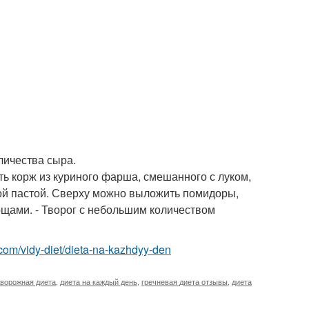
личества сыра.
ь корж из куриного фарша, смешанного с луком,
ной пастой. Сверху можно выложить помидоры,
вощами. - Творог с небольшим количеством
st.com/vidy-diet/dieta-na-kazhdyy-den
творожная диета
,
диета на каждый день
,
гречневая диета отзывы
,
диета