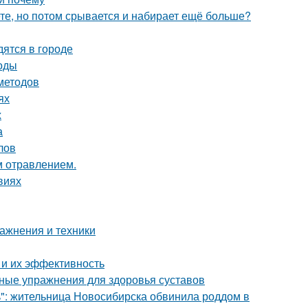
ете, но потом срывается и набирает ещё больше?
ятся в городе
тоды
 методов
ях
х
а
лов
м отравлением.
виях
ажнения и техники
 и их эффективность
вные упражнения для здоровья суставов
ь": жительница Новосибирска обвинила роддом в