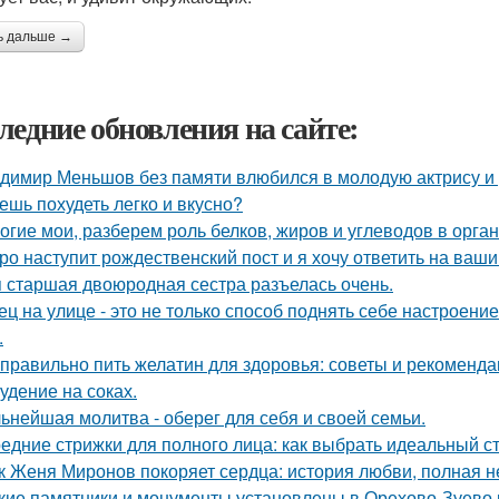
ь дальше →
ледние обновления на сайте:
димир Меньшов без памяти влюбился в молодую актрису и 
ешь похудеть легко и вкусно?
огие мои, разберем роль белков, жиров и углеводов в орга
ро наступит рождественский пост и я хочу ответить на ваш
 старшая двоюродная сестра разъелась очень.
ец на улице - это не только способ поднять себе настроени
.
 правильно пить желатин для здоровья: советы и рекоменд
удение на соках.
ьнейшая молитва - оберег для себя и своей семьи.
едние стрижки для полного лица: как выбрать идеальный с
к Женя Миронов покоряет сердца: история любви, полная 
кие памятники и монументы установлены в Орехово-Зуево 