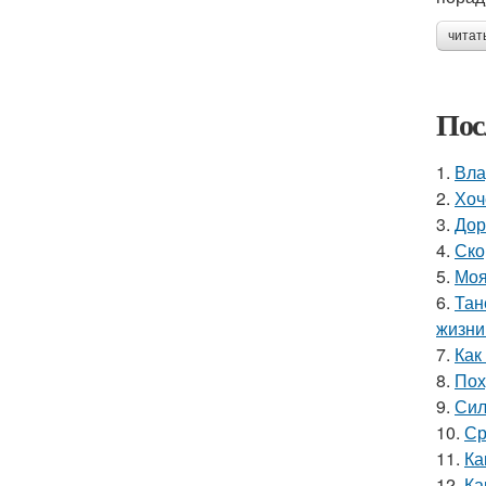
читат
Пос
1.
Вла
2.
Хоч
3.
Дор
4.
Ско
5.
Моя
6.
Тан
жизни
7.
Как
8.
Пох
9.
Сил
10.
Ср
11.
Ка
12.
Ка