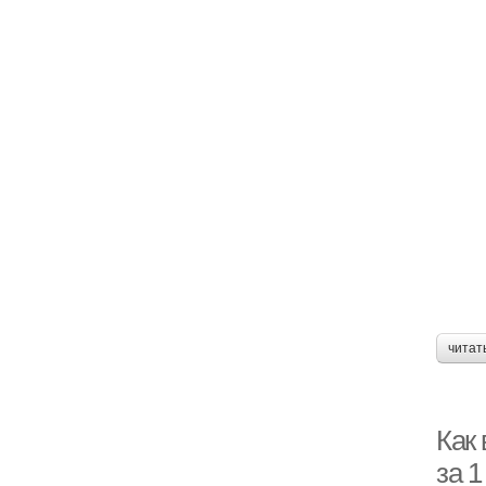
читат
Как
за 1