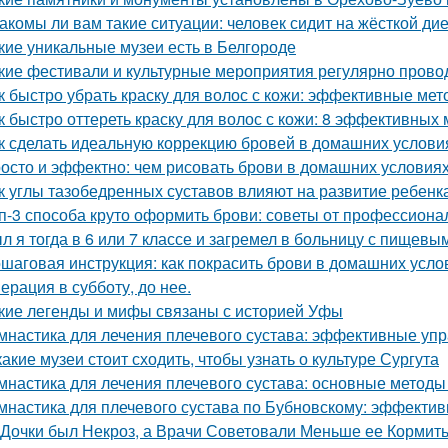
акомы ли вам такие ситуации: человек сидит на жёсткой ди
кие уникальные музеи есть в Белгороде
кие фестивали и культурные мероприятия регулярно провод
к быстро убрать краску для волос с кожи: эффективные ме
к быстро оттереть краску для волос с кожи: 8 эффективных
к сделать идеальную коррекцию бровей в домашних услови
осто и эффектно: чем рисовать брови в домашних условия
к углы тазобедренных суставов влияют на развитие ребенк
п-3 способа круто оформить брови: советы от профессиона
л я тогда в 6 или 7 классе и загремел в больницу с пищевы
шаговая инструкция: как покрасить брови в домашних усло
ерация в субботу, до нее.
кие легенды и мифы связаны с историей Уфы
мнастика для лечения плечевого сустава: эффективные упр
какие музеи стоит сходить, чтобы узнать о культуре Сургута
мнастика для лечения плечевого сустава: основные методы
мнастика для плечевого сустава по Бубновскому: эффекти
 Дочки был Некроз, а Врачи Советовали Меньше ее Кормит