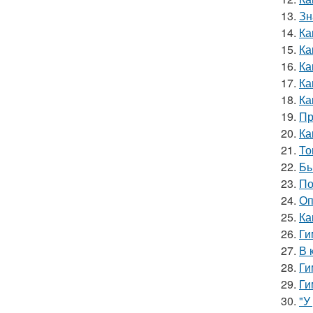
13.
Зн
14.
Ка
15.
Ка
16.
Ка
17.
Ка
18.
Ка
19.
Пр
20.
Ка
21.
То
22.
Бы
23.
По
24.
Оп
25.
Ка
26.
Ги
27.
В 
28.
Ги
29.
Ги
30.
"У