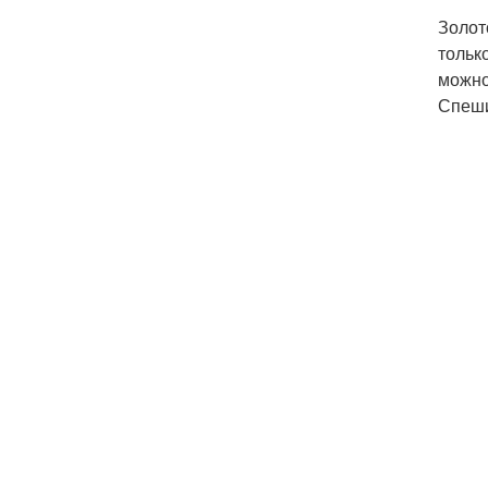
Золот
тольк
можно
Спеши