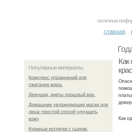
полезная инфор
главная
Год
Как 
Популярные материалы
кра
Комплекс упражнений для
Опасн
сжигания жира.
помощ
плать
Девушки, диеты прошлый век.
довер
Домашние увлажняющие маски для
лица: простой способ улучшить
Как о
кожу
Куриные котлетки с сыром.