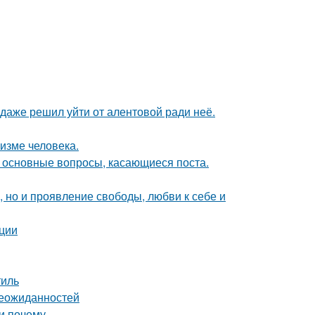
даже решил уйти от алентовой ради неё.
низме человека.
и основные вопросы, касающиеся поста.
е, но и проявление свободы, любви к себе и
ации
тиль
неожиданностей
и почему