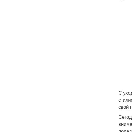
С ухо
стили
свой 
Сегод
внима
порад