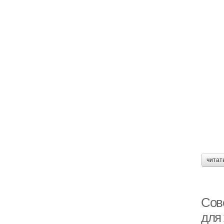
читат
Сов
для 