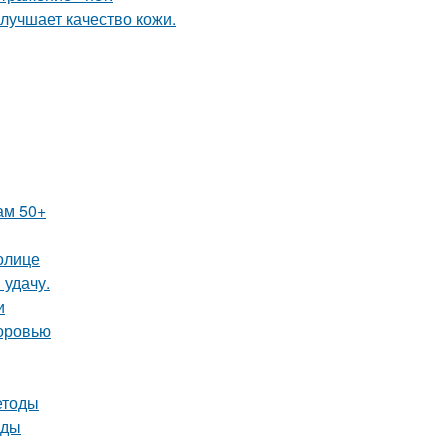
лучшает качество кожи.
ам 50+
олице
 удачу.
и
доровью
етоды
оды