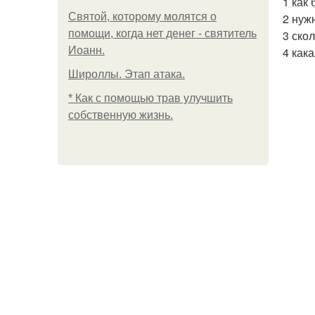
1 как 
Святой, которому молятся о
2 нужн
помощи, когда нет денег - святитель
3 скол
Иоанн.
4 как
Широллы. Этап атака.
* Как с помощью трав улучшить
собственную жизнь.