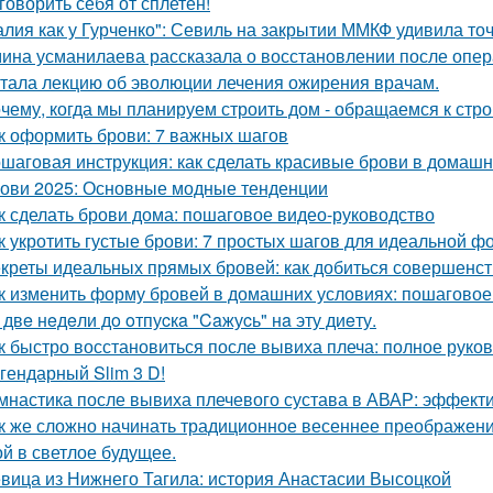
говорить себя от сплетен!
алия как у Гурченко": Севиль на закрытии ММКФ удивила то
ина усманилаева рассказала о восстановлении после опе
тала лекцию об эволюции лечения ожирения врачам.
чему, когда мы планируем строить дом - обращаемся к стр
к оформить брови: 7 важных шагов
шаговая инструкция: как сделать красивые брови в домашн
ови 2025: Основные модные тенденции
к сделать брови дома: пошаговое видео-руководство
к укротить густые брови: 7 простых шагов для идеальной 
креты идеальных прямых бровей: как добиться совершенс
к изменить форму бровей в домашних условиях: пошаговое
 двe нeдeли дo oтпуcкa "Caжуcь" нa эту диeту.
к быстро восстановиться после вывиха плеча: полное руко
гендарный Slim 3 D!
мнастика после вывиха плечевого сустава в АВАР: эффек
к же сложно начинать традиционное весеннее преображен
ой в светлое будущее.
вица из Нижнего Тагила: история Анастасии Высоцкой