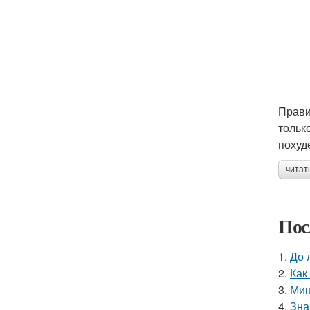
Прави
тольк
похуд
читат
Пос
1.
До 
2.
Как
3.
Мин
4.
Зна