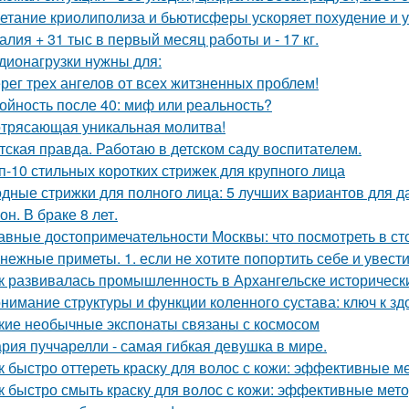
етание криолиполиза и бьютисферы ускоряет похудение и у
алия + 31 тыс в первый месяц работы и - 17 кг.
дионагрузки нужны для:
рег трех ангелов от всех житзненных проблем!
ойность после 40: миф или реальность?
трясающая уникальная молитва!
тская правда. Работаю в детском саду воспитателем.
п-10 стильных коротких стрижек для крупного лица
дные стрижки для полного лица: 5 лучших вариантов для д
он. В браке 8 лет.
авные достопримечательности Москвы: что посмотреть в ст
нежные приметы. 1. если не хотите попортить себе и увести
к развивалась промышленность в Архангельске историческ
нимание структуры и функции коленного сустава: ключ к з
кие необычные экспонаты связаны с космосом
рия пуччарелли - самая гибкая девушка в мире.
к быстро оттереть краску для волос с кожи: эффективные м
к быстро смыть краску для волос с кожи: эффективные мет