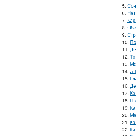
5.
Соч
6.
Нат
7.
Кар
8.
Обе
9.
Стр
10.
По
11.
Де
12.
То
13.
Мо
14.
Ан
15.
Гл
16.
Де
17.
Ка
18.
По
19.
Ка
20.
Ма
21.
Ка
22.
Ка