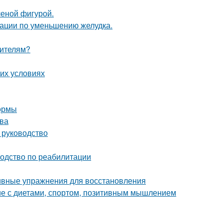
ченой фигурой.
рации по уменьшению желудка.
оителям?
их условиях
формы
тва
 руководство
водство по реабилитации
тивные упражнения для восстановления
ие с диетами, спортом, позитивным мышлением