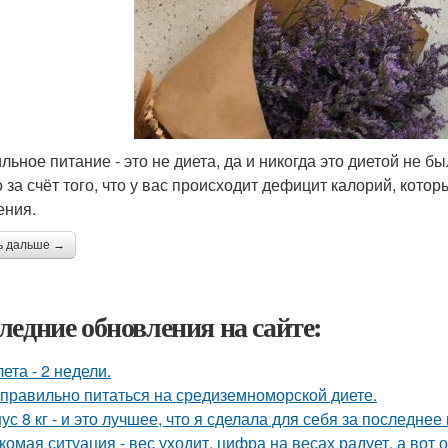
льное питание - это не диета, да и никогда это диетой не 
о за счёт того, что у вас происходит дефицит калорий, котор
ения.
ь дальше →
ледние обновления на сайте:
лета - 2 недели.
 правильно питаться на средиземноморской диете.
ус 8 кг - и это лучшее, что я сделала для себя за последнее
комая ситуация - вес уходит, цифра на весах радует, а вот о