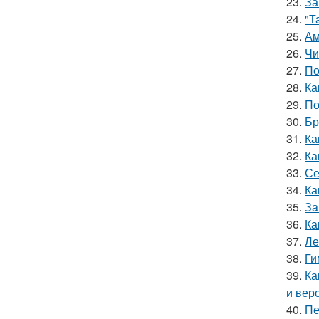
23.
За
24.
"Т
25.
Ам
26.
Чи
27.
По
28.
Ка
29.
По
30.
Бр
31.
Ка
32.
Ка
33.
Се
34.
Ка
35.
Зa
36.
Ка
37.
Ле
38.
Ги
39.
Ка
и вер
40.
Пе