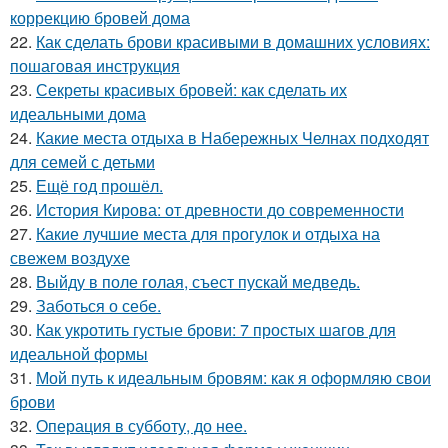
коррекцию бровей дома
22.
Как сделать брови красивыми в домашних условиях:
пошаговая инструкция
23.
Секреты красивых бровей: как сделать их
идеальными дома
24.
Какие места отдыха в Набережных Челнах подходят
для семей с детьми
25.
Ещё год прошёл.
26.
История Кирова: от древности до современности
27.
Какие лучшие места для прогулок и отдыха на
свежем воздухе
28.
Выйду в поле голая, съест пускай медведь.
29.
Заботься о себе.
30.
Как укротить густые брови: 7 простых шагов для
идеальной формы
31.
Мой путь к идеальным бровям: как я оформляю свои
брови
32.
Операция в субботу, до нее.