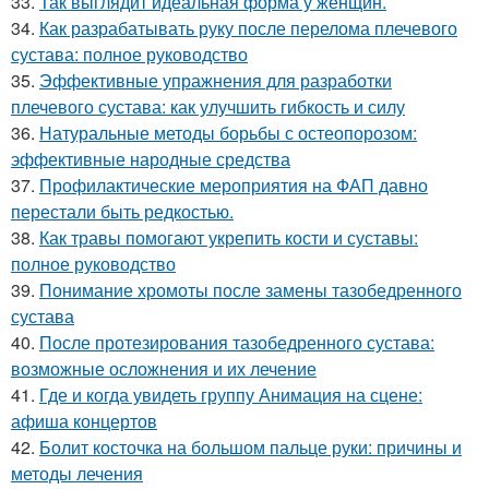
33.
Так выглядит идеальная форма у женщин.
34.
Как разрабатывать руку после перелома плечевого
сустава: полное руководство
35.
Эффективные упражнения для разработки
плечевого сустава: как улучшить гибкость и силу
36.
Натуральные методы борьбы с остеопорозом:
эффективные народные средства
37.
Профилактические мероприятия на ФАП давно
перестали быть редкостью.
38.
Как травы помогают укрепить кости и суставы:
полное руководство
39.
Понимание хромоты после замены тазобедренного
сустава
40.
После протезирования тазобедренного сустава:
возможные осложнения и их лечение
41.
Где и когда увидеть группу Анимация на сцене:
афиша концертов
42.
Болит косточка на большом пальце руки: причины и
методы лечения