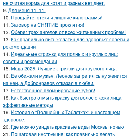
не считая корма для котят и разных вет диет.
9.
Для меня 11. 11.
10.
Прощайте, отеки и лишние килограммы!
11.
Заговор на СНЯТИЕ проклятия!
12.
Оберег трех ангелов от всех житзненных проблем!
13.
Как правильно пить желатин для здоровья: советы и
рекомендации
14.
Идеальные стрижки для полных и круглых лиц:
советы и рекомендации
15.
Мода 2025: Лучшие стрижки для круглого лица
16.
Ее обижали мужья, Леонов запретил сыну женится
на ней, а Добронравов отказал в любви.
17.
Естественное пломбирование зубов!
18.
Как быстро отмыть краску для волос с кожи лица:
эффективные методы
19.
История о "Волшебных Таблетках" и настоящем
здоровье.
20.
Где можно увидеть красивые виды Москвы ночью
21.
Пошаговая инструкция: как правильно делать