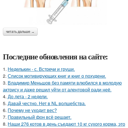
читать дальше →
Последние обновления на сайте:
1.
Неделькин - с. Встречи и груши.
2.
Список мотивирующих книг и книг о похудени.
3.
Владимир Меньшов без памяти влюбился в молодую
актрису и даже решил уйти от алентовой ради неё.
4.
До лета - 2 недели.
5.
Давай честно. Нет в NL волшебства.
6.
Почему не уходит вес?
7.
Правильный фон всё решает.
8.
Наши 276 котов в день съедают 10 кг сухого корма, это