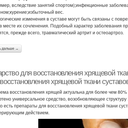
имер, вследствие занятий спортом);инфекционные заболев
ном;курение;избыточный вес.
огические изменения в суставе могут быть связаны с пов
 в месте их сочленения. Подобный характер заболевания п
ятся, прежде всего, травматический артрит и остеоартроз.
ь дальше →
арство для восстановления хрящевой ткан
 восстановления хрящевой ткани суставо
ема восстановления хрящей актуальна для более чем 80% л
етено универсальное средство, возобновляющее структуру
о есть препараты для восстановления хрящевой ткани сус
ерирующим действием.