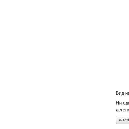
Вид н
Ни од
деген
читат