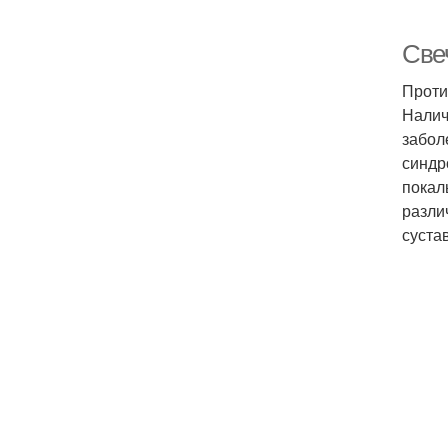
Све
Проти
Налич
забол
синдр
покал
разли
суста