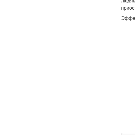
людям
приос
Эффек