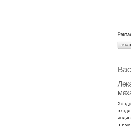
Ректа
читат
Вас
Лек
мех
Хондр
входя
индив
этими