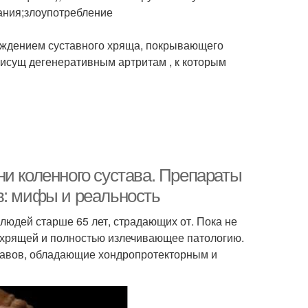
ания;злоупотребление
реждением суставного хряща, покрывающего
рисущ дегенеративным артритам , к которым
и коленного сустава. Препараты
в: мифы и реальность
юдей старше 65 лет, страдающих от. Пока не
 хрящей и полностью излечивающее патологию.
тавов, обладающие хондропротекторным и