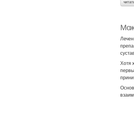
читат
Мож
Лечен
препа
суста
Хотя 
первы
прини
Основ
взаим