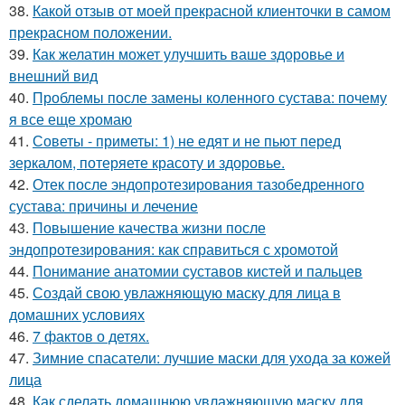
38.
Какой отзыв от моей прекрасной клиенточки в самом
прекрасном положении.
39.
Как желатин может улучшить ваше здоровье и
внешний вид
40.
Проблемы после замены коленного сустава: почему
я все еще хромаю
41.
Советы - приметы: 1) не едят и не пьют перед
зеркалом, потеряете красоту и здоровье.
42.
Отек после эндопротезирования тазобедренного
сустава: причины и лечение
43.
Повышение качества жизни после
эндопротезирования: как справиться с хромотой
44.
Понимание анатомии суставов кистей и пальцев
45.
Создай свою увлажняющую маску для лица в
домашних условиях
46.
7 фактов о детях.
47.
Зимние спасатели: лучшие маски для ухода за кожей
лица
48.
Как сделать домашнюю увлажняющую маску для