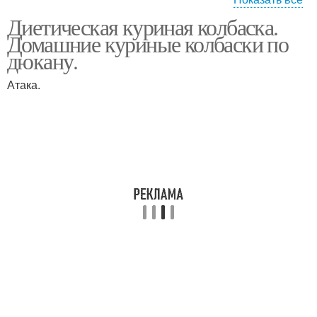
Диетическая куриная колбаска.
Колбаски из куриного
Диетические колбаски
Домашние куриные колбаски по
филе
дюкану.
Атака.