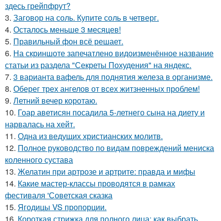
здесь грейпфрут?
3.
Заговор на соль. Купите соль в четверг.
4.
Осталось меньше 3 месяцев!
5.
Правильный фон всё решает.
6.
На скриншоте запечатлено видоизменённое название
статьи из раздела "Секреты Похудения" на яндекс.
7.
3 варианта вафель для поднятия железа в организме.
8.
Оберег трех ангелов от всех житзненных проблем!
9.
Летний вечер коротаю.
10.
Гоар аветисян посадила 5-летнего сына на диету и
нарвалась на хейт.
11.
Одна из ведущих христианских молитв.
12.
Полное руководство по видам повреждений мениска
коленного сустава
13.
Желатин при артрозе и артрите: правда и мифы
14.
Какие мастер-классы проводятся в рамках
фестиваля 'Советская сказка
15.
Ягодицы VS пропорции.
16.
Короткая стрижка для полного лица: как выбрать