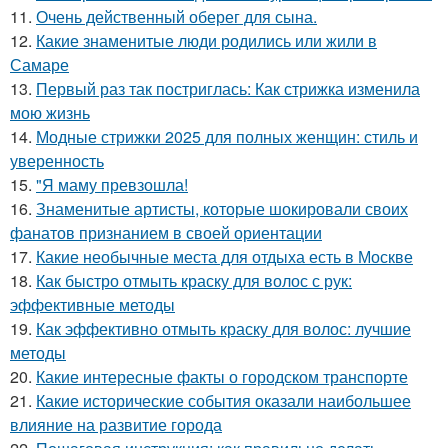
11.
Очень действенный оберег для сына.
12.
Какие знаменитые люди родились или жили в
Самаре
13.
Первый раз так постриглась: Как стрижка изменила
мою жизнь
14.
Модные стрижки 2025 для полных женщин: стиль и
уверенность
15.
"Я маму превзошла!
16.
Знаменитые артисты, которые шокировали своих
фанатов признанием в своей ориентации
17.
Какие необычные места для отдыха есть в Москве
18.
Как быстро отмыть краску для волос с рук:
эффективные методы
19.
Как эффективно отмыть краску для волос: лучшие
методы
20.
Какие интересные факты о городском транспорте
21.
Какие исторические события оказали наибольшее
влияние на развитие города