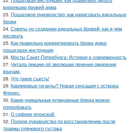
22.
Пошаговая инструкция: как правильно делать
коррекцию бровей дома
23.
Пошаговое руководство: как нарисовать идеальные
брови
24.
Советы по созданию идеальных бровей: как и чем
рисовать
25.
Как правильно корректировать брови дома:
пошаговая инструкция
26.
Мосты Санкт-Петербурга: История и современность
27.
Читала лекцию об эволюции лечения ожирения
врачам.
28.
Что такое съесть!
29.
Карликовые гиганты? Новая сенсация с острова
Флорес.
30.
Какие уникальные кулинарные блюда можно
попробовать
31.
О софоре японской.
32.
Полное руководство по восстановлению после
травмы плечевого сустава