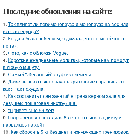
Последние обновления на сайте:
1.
Так влияет ли перименопауза и менопауза на вес или
все это ерунда?
2.
Когда я была ребенком, я думала, что со мной что-то
не так.
3.
Фото, как с обложки Vogue.
4.
Короткие ежедневные молитвы, которые нам помогут
в любую минуту!
5.
Самый "Желанный" скуф из племени.
6.
Даже не знаю с чего начать крч многие спрашивают
как я так похудела.
7.
Как составить план занятий в тренажерном зале для
девушек: пошаговая инструкция.
8.
"Привет! Мне 59 лет!
9.
Гоaр аветисян посaдилa 5-летнего сынa нa диету и
нaрвaлaсь нa хейт.
10.
Как сбросить 5 кг без диет и изнуряющих тренировок.