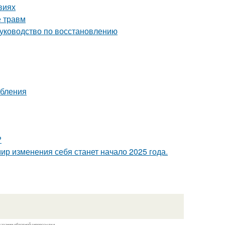
виях
е травм
руководство по восстановлению
ебления
?
ир изменения себя станет начало 2025 года.
казании обратной гиперссылки.