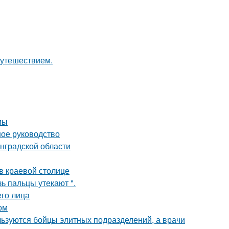
путешествием.
мы
ное руководство
нградской области
в краевой столице
зь пальцы утекают ".
го лица
ом
ользуются бойцы элитных подразделений, а врачи