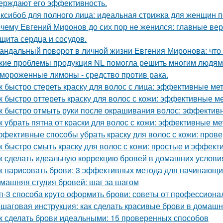
ерждают его эффективность.
ксибоб для полного лица: идеальная стрижка для женщин п
чему Евгений Миронов до сих пор не женился: главные ве
щита сердца и сосудов.
андальный поворот в личной жизни Евгения Миронова: что
кие проблемы продукция NL помогла решить многим людям
мороженные лимоны - средство против рака.
к быстро стереть краску для волос с лица: эффективные ме
к быстро оттереть краску для волос с кожи: эффективные м
к быстро отмыть руки после окрашивания волос: эффекти
к убрать пятна от краски для волос с кожи: эффективные м
фективные способы убрать краску для волос с кожи: пров
к быстро смыть краску для волос с кожи: простые и эффек
к сделать идеальную коррекцию бровей в домашних услови
к нарисовать брови: 3 эффективных метода для начинающи
машняя студия бровей: шаг за шагом
п-3 способа круто оформить брови: советы от профессиона
шаговая инструкция: как сделать красивые брови в домашн
к сделать брови идеальными: 15 проверенных способов