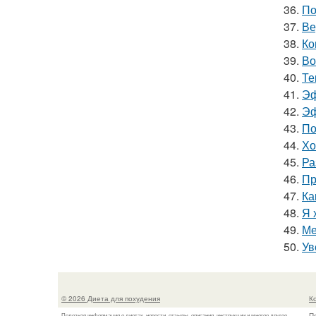
36.
По
37.
Ве
38.
Ко
39.
Во
40.
Те
41.
Эф
42.
Эф
43.
По
44.
Хо
45.
Ра
46.
Пр
47.
Ка
48.
Я 
49.
Ме
50.
Ув
© 2026 Диета для похудения
К
П
Полезная информация о диетах, новости, отзывы, описания, инструкции и многое другое