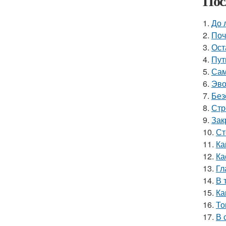
Пос
1.
До 
2.
Поч
3.
Ост
4.
Пут
5.
Сам
6.
Эво
7.
Без
8.
Стр
9.
Зак
10.
Ст
11.
Ка
12.
Ка
13.
Гл
14.
В 
15.
Ка
16.
То
17.
В 