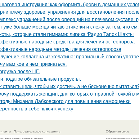
шаговая инструкция: как оформить брови в домашних усло
рни плечу здоровье: упражнения для восстановления посл
мплекс упражнений после операций на плечевом суставе: 
т уже больше месяца читаю этикетки и слежу за тем, что ем.
ксты, которые стали гимнами: лирика 'Радио Тапок Шахты
фективные народные средства для лечения остеопороза
фективные народные методы лечения остеопороза
лучение коллагена из желатина: правильный способ употр
чу вам кое в чем признаться.
згрузка после НГ.
и подагре обязательные продукты.
к ставить цели, чтобы их достичь, а не бесконечно пытаться
хочу поддержать женщин, для которых отправной точкой в м
тоды Михаила Лабковского для повышения самооценки
еренность в себе: ключ к успеху
онтакты
Пользовательское соглашение
Обратная связь
олитика конфидециальности
Копирование разрешено при у