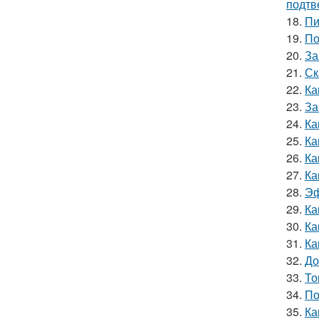
подтв
18.
Пи
19.
По
20.
За
21.
Ск
22.
Ка
23.
За
24.
Ка
25.
Ка
26.
Ка
27.
Ка
28.
Эф
29.
Ка
30.
Ка
31.
Ка
32.
До
33.
То
34.
По
35.
Ка