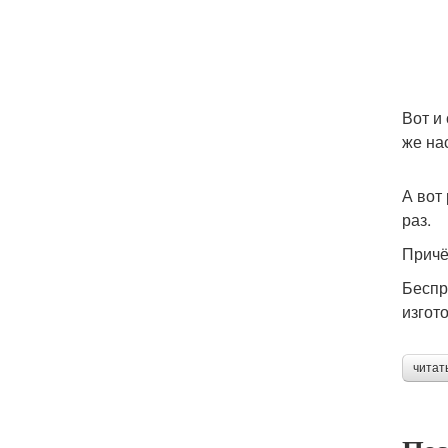
Вот и
же на
А вот
раз.
Причё
Беспр
изгот
читат