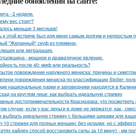
ледние обновления на сайте:
лета - 2 недели.
ему вес стоит?
алось меньше 3 месяцев!
ь к этой встрече был для меня самым долгим и непростым 
ый "Желанный" скуф из племени.
люция или деградация.
отцовщина - мощное и драматичное явление.
ойность после 40: миф или реальность?
рытое повреждение наружного мениска: причины и симпто
епени повреждения мениска по классификации Stoller: пол
кие национальные парки и заповедники находятся в Калини
скад на круглом лице: как выбрать идеальную стрижку
авные достопримечательности Краснодара: что посмотреть 
том случае, если у вас деньги в доме не держатся, как,, скво
к выбрать идеальную стрижку с большими щеками для ваше
п-10 стрижек для полных женщин: без укладки, но с эффект
сетях найден способ восстановить силы за 10 минут - им п