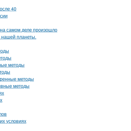
осле 40
рсии
 на самом деле произошло
 нашей планеты.
тоды
етоды
вные методы
етоды
еренные методы
тивные методы
ях
х
лов
их условиях