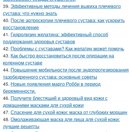
39.
Эффективные методы лечения вывиха плечевого
сустава: что нужно знать
40.
После артроскопии плечевого сустава: как ускорить
восстановление
41.
Гидролизин желатина: эффективный способ
поддержания здоровья суставов
42.
Проблемы с суставами? Как желатин может помочь
43.
Как быстро восстановиться после операции на
коленном суставе
44.
Повышение мобильности после эндопротезирования
тазобедренного сустава: основные советы
45.
Новые появления марго Робби в период
беременности.
46.
Получите блестящий и здоровый вид кожи с
домашними масками для сухой кожи
47.
Спасение для сухой кожи: маска от глубоких морщин
48.
Омолаживающая маска для лица для сухой кожи:
лучшие рецепты