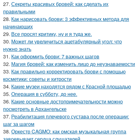
27.
Секреты красивых бровей: как сделать их
правильными
28.
Как нарисовать брови: 3 эффективных метода для
начинающих
29.
Все просят критику, ну и я туда же.
30.
Может ли увеличиться ацетабулярный угол: что
нужно знать
31.
Как оформить брови: 7 важных шагов
32.
Магия бровей: как изменить лицо до неузнаваемости
33.
Как правильно корректировать брови с помощью
косметики: советы и хитрости
34.
Какие музеи находятся рядом с Красной площадью
35.
Операция в субботу, до нее.
36.
Какие основные достопримечательности можно
посмотреть в Архангельске
37.
Реабилитация плечевого сустава после операции:
шаг за шагом
38.
Оркестр CAGMO: как омская музыкальная группа
завоевывает сердца слушателей