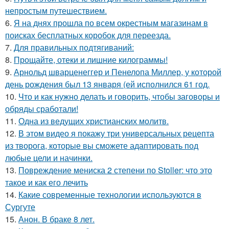
непростым путешествием.
6.
Я на днях прошла по всем окрестным магазинам в
поисках бесплатных коробок для переезда.
7.
Для правильных подтягиваний:
8.
Прощайте, отеки и лишние килограммы!
9.
Арнольд шварценеггер и Пенелопа Миллер, у которой
день рождения был 13 января (ей исполнился 61 год.
10.
Что и как нужно делать и говорить, чтобы заговоры и
обряды сработали!
11.
Одна из ведущих христианских молитв.
12.
В этом видео я покажу три универсальных рецепта
из творога, которые вы сможете адаптировать под
любые цели и начинки.
13.
Повреждение мениска 2 степени по Stoller: что это
такое и как его лечить
14.
Какие современные технологии используются в
Сургуте
15.
Анон. В браке 8 лет.