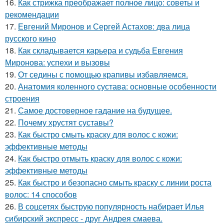
16.
Как стрижка преображает полное лицо: советы и
рекомендации
17.
Евгений Миронов и Сергей Астахов: два лица
русского кино
18.
Как складывается карьера и судьба Евгения
Миронова: успехи и вызовы
19.
От седины с помощью крапивы избавляемся.
20.
Анатомия коленного сустава: основные особенности
строения
21.
Самое достоверное гадание на будущее.
22.
Почему хрустят суставы?
23.
Как быстро смыть краску для волос с кожи:
эффективные методы
24.
Как быстро отмыть краску для волос с кожи:
эффективные методы
25.
Как быстро и безопасно смыть краску с линии роста
волос: 14 способов
26.
В соцсетях быструю популярность набирает Илья
сибирский экспресс - друг Андрея смаева.