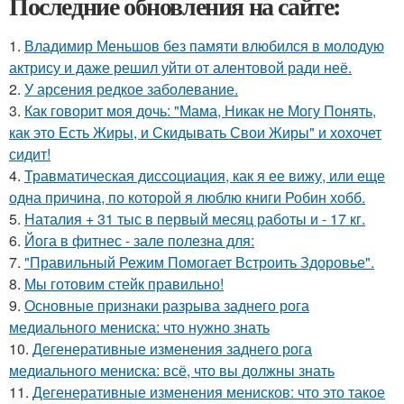
Последние обновления на сайте:
1.
Владимир Меньшов без памяти влюбился в молодую
актрису и даже решил уйти от алентовой ради неё.
2.
У арсения редкое заболевание.
3.
Как говорит моя дочь: "Мама, Никак не Могу Понять,
как это Есть Жиры, и Скидывать Свои Жиры" и хохочет
сидит!
4.
Травматическая диссоциация, как я ее вижу, или еще
одна причина, по которой я люблю книги Робин хобб.
5.
Наталия + 31 тыс в первый месяц работы и - 17 кг.
6.
Йога в фитнес - зале полезна для:
7.
"Правильный Режим Помогает Встроить Здоровье".
8.
Мы готовим стейк правильно!
9.
Основные признаки разрыва заднего рога
медиального мениска: что нужно знать
10.
Дегенеративные изменения заднего рога
медиального мениска: всё, что вы должны знать
11.
Дегенеративные изменения менисков: что это такое