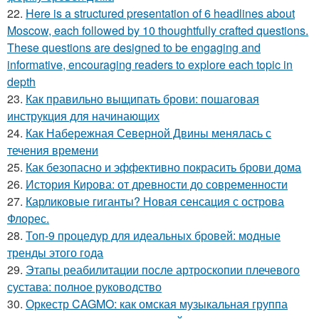
22.
Here is a structured presentation of 6 headlines about
Moscow, each followed by 10 thoughtfully crafted questions.
These questions are designed to be engaging and
informative, encouraging readers to explore each topic in
depth
23.
Как правильно выщипать брови: пошаговая
инструкция для начинающих
24.
Как Набережная Северной Двины менялась с
течения времени
25.
Как безопасно и эффективно покрасить брови дома
26.
История Кирова: от древности до современности
27.
Карликовые гиганты? Новая сенсация с острова
Флорес.
28.
Топ-9 процедур для идеальных бровей: модные
тренды этого года
29.
Этапы реабилитации после артроскопии плечевого
сустава: полное руководство
30.
Оркестр CAGMO: как омская музыкальная группа