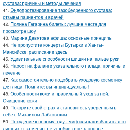
сустава: причины и методы лечения
41.
Эндопротезирование тазобедренного сустава:
отзывы пациентов и врачей
42.
Полина Гагарина билеты: лучшие места для
просмотра шоу
43.
Марина Девятова афиша: основные принципы
44.
Не пропустите концерты Бутырки в Ханты-
Мансийске: расписание здесь
45.
Удивительные способности шишки на пальце руки
46.
Нарост на фаланге указательного пальца: причины и
лечение
47.
Как самостоятельно подобрать уходовую косметику
для лица. Помните: вы индивидуальны!
48.
Особенности кожи и правильный уход за ней.
Очищение кожи
49.
Покорите свой страх и становитесь уверенным в
себе с Михаилом Лабковским
50.
Похудение к новому году - миф или как избавиться от
лишних кг за месяц, не угробив своё здоровье,