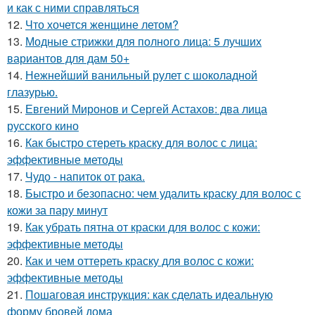
и как с ними справляться
12.
Что хочется женщине летом?
13.
Модные стрижки для полного лица: 5 лучших
вариантов для дам 50+
14.
Нежнейший ванильный рулет с шоколадной
глазурью.
15.
Евгений Миронов и Сергей Астахов: два лица
русского кино
16.
Как быстро стереть краску для волос с лица:
эффективные методы
17.
Чудо - напиток от рака.
18.
Быстро и безопасно: чем удалить краску для волос с
кожи за пару минут
19.
Как убрать пятна от краски для волос с кожи:
эффективные методы
20.
Как и чем оттереть краску для волос с кожи:
эффективные методы
21.
Пошаговая инструкция: как сделать идеальную
форму бровей дома