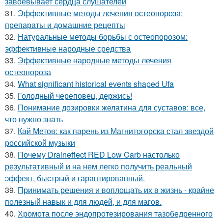
завоевывает сердца слушателей
31.
Эффективные методы лечения остеопороза:
препараты и домашние рецепты
32.
Натуральные методы борьбы с остеопорозом:
эффективные народные средства
33.
Эффективные народные методы лечения
остеопороза
34.
What significant historical events shaped Ufa
35.
Голодный череповец, держись!
36.
Понимание дозировки желатина для суставов: все,
что нужно знать
37.
Кай Метов: как парень из Магнитогорска стал звездой
российской музыки
38.
Почему Draineffect RED Low Carb настолько
результативный и на нем легко получить реальный
эффект, быстрый и гарантированный.
39.
Принимать решения и воплощать их в жизнь - крайне
полезный навык и для людей, и для магов.
40.
Хромота после эндопротезирования тазобедренного