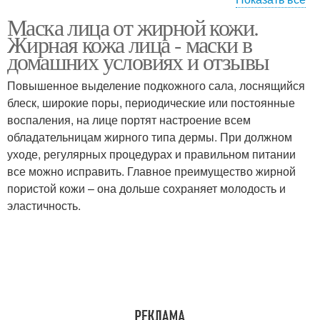
Маска лица от жирной кожи.
Кожи с медом
Жирный тип
Жирная кожа лица - маски в
домашних условиях и отзывы
Повышенное выделение подкожного сала, лоснящийся
блеск, широкие поры, периодические или постоянные
Маска для лица
Кожи от прыщей
воспаления, на лице портят настроение всем
обладательницам жирного типа дермы. При должном
уходе, регулярных процедурах и правильном питании
все можно исправить. Главное преимущество жирной
Лица в домашних
Уход за лицом
пористой кожи – она дольше сохраняет молодость и
условиях
эластичность.