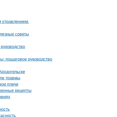
м отравлением.
олезные советы
 руководство
мы: пошаговое руководство
Архангельске
сле травмы
вои плечи
ренные рецепты
овиях
ность
пасность