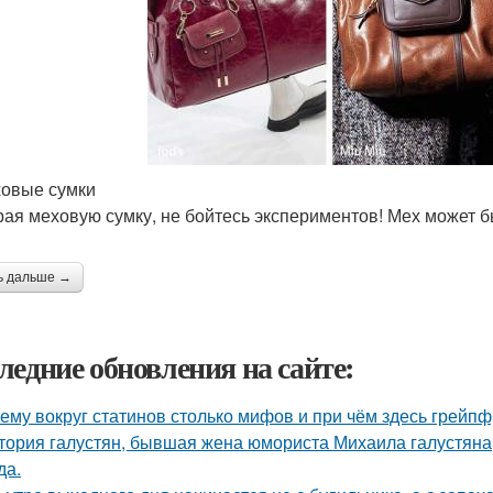
ховые сумки
ая меховую сумку, не бойтесь экспериментов! Мех может бы
ь дальше →
ледние обновления на сайте:
ему вокруг статинов столько мифов и при чём здесь грейпф
тория галустян, бывшая жена юмориста Михаила галустяна
да.