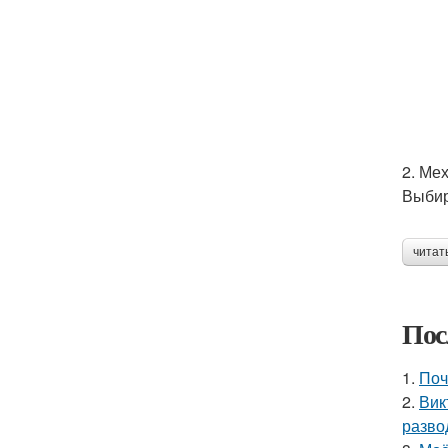
2. Ме
Выбир
читат
Пос
1.
Поч
2.
Вик
разво