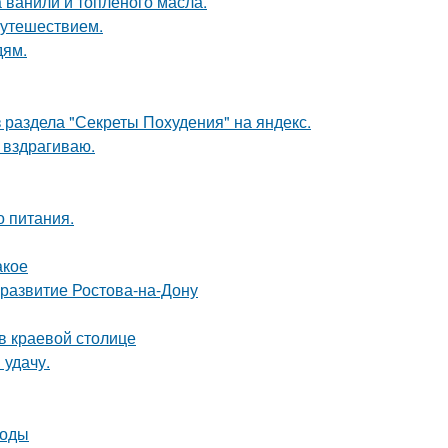
а ванили и топлёного масла.
путешествием.
дям.
 раздела "Секреты Похудения" на яндекс.
 вздрагиваю.
о питания.
акое
 развитие Ростова-на-Дону
в краевой столице
 удачу.
тоды