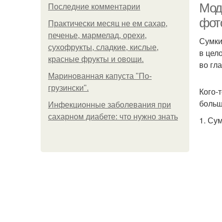
Мод
Последние комментарии
фот
Практически месяц не ем сахар,
печенье, мармелад, орехи,
Сумки
сухофрукты, сладкие, кислые,
в цел
красные фрукты и овощи.
во гла
Маринованная капуста "По-
грузински".
Кого-
больш
Инфекционные заболевания при
сахарном диабете: что нужно знать
1. Су