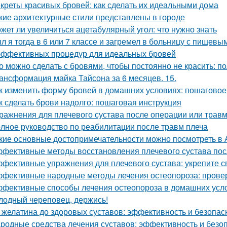
креты красивых бровей: как сделать их идеальными дома
кие архитектурные стили представлены в городе
жет ли увеличиться ацетабулярный угол: что нужно знать
л я тогда в 6 или 7 классе и загремел в больницу с пищевы
эффективных процедур для идеальных бровей
о можно сделать с бровями, чтобы постоянно не красить: п
ансформация майка Тайсона за 6 месяцев. 15.
к изменить форму бровей в домашних условиях: пошаговое
к сделать брови надолго: пошаговая инструкция
ражнения для плечевого сустава после операции или трав
лное руководство по реабилитации после травм плеча
кие основные достопримечательности можно посмотреть в 
фективные методы восстановления плечевого сустава по
фективные упражнения для плечевого сустава: укрепите с
фективные народные методы лечения остеопороза: прове
фективные способы лечения остеопороза в домашних усл
лодный череповец, держись!
 желатина до здоровых суставов: эффективность и безопас
родные средства лечения суставов: эффективность и безо