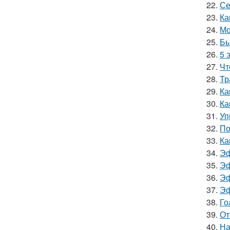
22.
Се
23.
Ка
24.
Мо
25.
Бы
26.
5 
27.
Чт
28.
Тр
29.
Ка
30.
Ка
31.
Уп
32.
По
33.
Ка
34.
Эф
35.
Эф
36.
Эф
37.
Эф
38.
Го
39.
От
40.
На