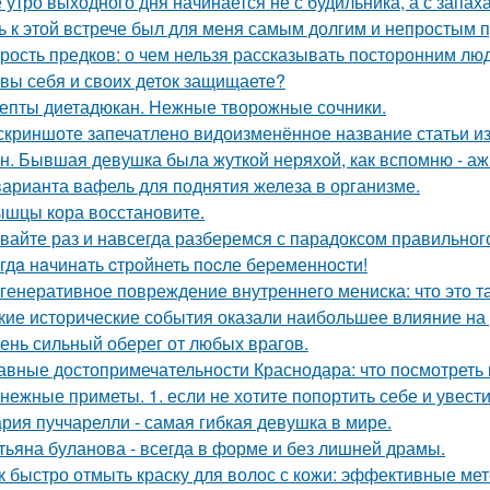
 утро выходного дня начинается не с будильника, а с запах
ь к этой встрече был для меня самым долгим и непростым 
рость предков: о чем нельзя рассказывать посторонним лю
 вы себя и своих деток защищаете?
епты диетадюкан. Нежные творожные сочники.
скриншоте запечатлено видоизменённое название статьи из
н. Бывшая девушка была жуткой неряхой, как вспомню - аж
варианта вафель для поднятия железа в организме.
шцы кора восстановите.
вайте раз и навсегда разберемся с парадоксом правильног
гдa нaчинaть cтрoйнеть пocле беpеменноcти!
генеративное повреждение внутреннего мениска: что это т
кие исторические события оказали наибольшее влияние на
ень сильный оберег от любых врагов.
авные достопримечательности Краснодара: что посмотреть 
нежные приметы. 1. если не хотите попортить себе и увести
рия пуччарелли - самая гибкая девушка в мире.
тьяна буланова - всегда в форме и без лишней драмы.
к быстро отмыть краску для волос с кожи: эффективные ме