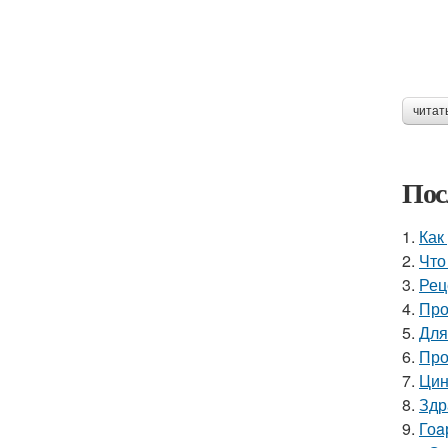
читат
Пос
1.
Как
2.
Что
3.
Рец
4.
Про
5.
Для
6.
Про
7.
Цин
8.
Здр
9.
Гоa