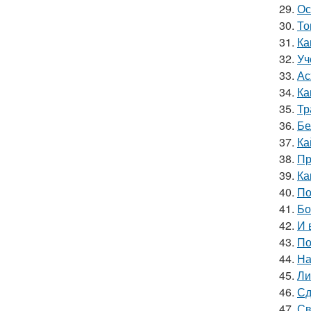
29.
Ос
30.
То
31.
Ка
32.
Уч
33.
Ас
34.
Ка
35.
Тр
36.
Бе
37.
Ка
38.
Пр
39.
Ка
40.
По
41.
Бо
42.
И 
43.
По
44.
На
45.
Ли
46.
Сд
47.
Св