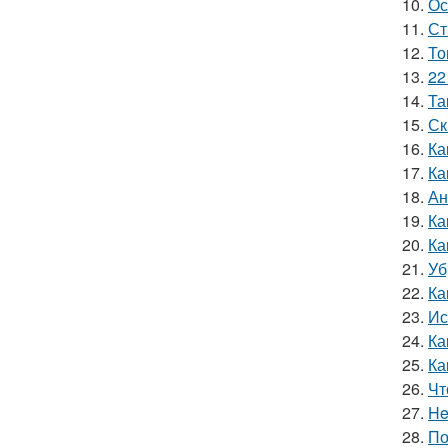
10.
Ос
11.
Ст
12.
То
13.
22
14.
Та
15.
Ск
16.
Ка
17.
Ка
18.
Ан
19.
Ка
20.
Ка
21.
Уб
22.
Ка
23.
Ис
24.
Ка
25.
Ка
26.
Чт
27.
He
28.
По