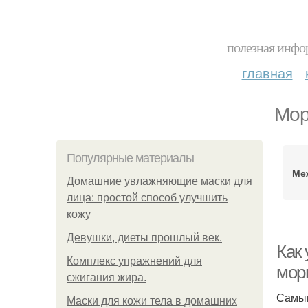
полезная инфор
главная
Мор
Популярные материалы
Ме
Домашние увлажняющие маски для
лица: простой способ улучшить
кожу
Девушки, диеты прошлый век.
Как
Комплекс упражнений для
мор
сжигания жира.
Самым
Маски для кожи тела в домашних