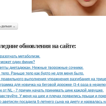
ь дальше →
ледние обновления на сайте:
 разогнать метаболизм.
 может один финик?
епты диетадюкан. Нежные творожные сочники.
 тело. Раньше тело как будто не для меня было.
 правильного выполнения упражнения разгибания на трице
грамма для новичка на беговой дорожке (3-4 раза в неделю,
к от NL - 7 причин начать принимать цинк каждой девушке.
авствуйте. У меня на шее и плечах появились прыщи и покр
р аветисян посaдилa 5-летнего сынa нa диету и нaрвaлaсь н