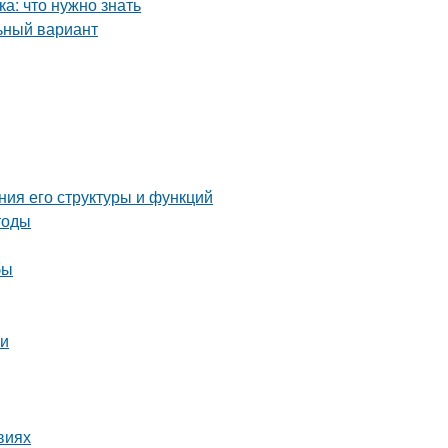
а: что нужно знать
ьный вариант
ния его структуры и функций
тоды
бы
ни
виях