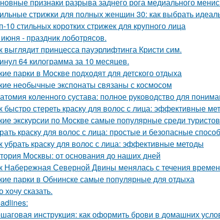
новные признаки разрыва заднего рога медиального мениск
ильные стрижки для полных женщин 30: как выбрать идеал
п-10 стильных коротких стрижек для крупного лица
 июня - праздник лоботрясов.
к выглядит принцесса пауэрлифтинга Кристи сим.
инул 64 килограмма за 10 месяцев.
кие парки в Москве подходят для детского отдыха
кие необычные экспонаты связаны с космосом
атомия коленного сустава: полное руководство для понима
к быстро стереть краску для волос с лица: эффективные ме
кие экскурсии по Москве самые популярные среди туристов
рать краску для волос с лица: простые и безопасные спосо
к убрать краску для волос с лица: эффективные методы
тория Москвы: от основания до наших дней
к Набережная Северной Двины менялась с течения време
кие парки в Обнинске самые популярные для отдыха
о хочу сказать.
adlines:
шаговая инструкция: как оформить брови в домашних усло