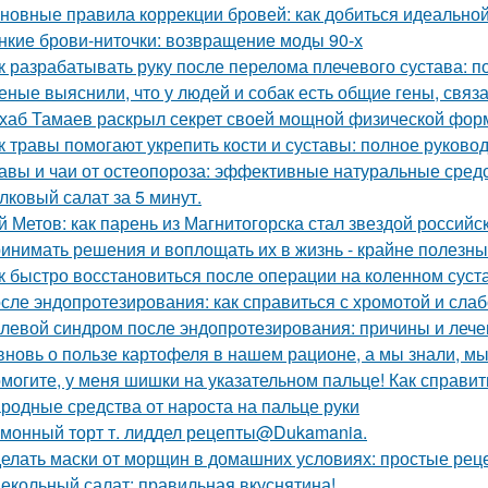
новные правила коррекции бровей: как добиться идеальн
нкие брови-ниточки: возвращение моды 90-х
к разрабатывать руку после перелома плечевого сустава: п
еные выяснили, что у людей и собак есть общие гены, связ
хаб Тамаев раскрыл секрет своей мощной физической фор
к травы помогают укрепить кости и суставы: полное руково
авы и чаи от остеопороза: эффективные натуральные средс
лковый салат за 5 минут.
й Метов: как парень из Магнитогорска стал звездой российс
инимать решения и воплощать их в жизнь - крайне полезный
к быстро восстановиться после операции на коленном суст
сле эндопротезирования: как справиться с хромотой и сла
левой синдром после эндопротезирования: причины и лече
вновь о пользе картофеля в нашем рационе, а мы знали, мы
могите, у меня шишки на указательном пальце! Как справит
родные средства от нароста на пальце руки
монный торт т. лиддел рецепты@Dukamania.
елать маски от морщин в домашних условиях: простые рец
екольный салат: правильная вкуснятина!