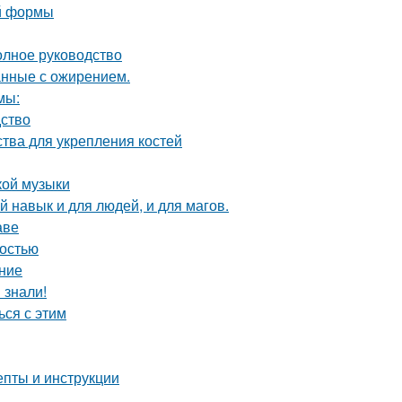
ой формы
олное руководство
анные с ожирением.
мы:
дство
тва для укрепления костей
кой музыки
 навык и для людей, и для магов.
аве
бостью
ние
 знали!
ься с этим
епты и инструкции