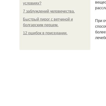
вещес
условиях?
рассл
7 заблуждений человечества.
Быстрый пирог с ветчиной и
При о
болгарским перцем.
спосо
более
12 ошибок в приседании.
лечеб