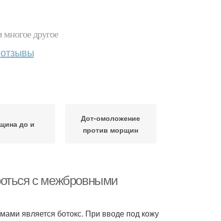
и многое другое
отзывы
Дот-омоложение
щина до и
против морщин
роться с межбровными
ми является ботокс. При вводе под кожу