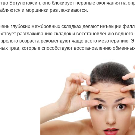
тво Ботулотоксин, оно блокирует нервные окончания на оп
абляются и морщинки разглаживаются.
чень глубоких межбровных складках делают инъекции филл
бствует разглаживанию складок и восстановлению водного 
 зрелого возраста рекомендуют чаще всего мезотерапию. Эт
ных трав, которые способствуют восстановлению обменных