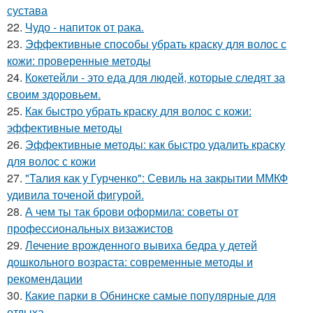
сустава
22.
Чудо - напиток от рака.
23.
Эффективные способы убрать краску для волос с
кожи: проверенные методы
24.
Кокетейли - это еда для людей, которые следят за
своим здоровьем.
25.
Как быстро убрать краску для волос с кожи:
эффективные методы
26.
Эффективные методы: как быстро удалить краску
для волос с кожи
27.
"Талия как у Гурченко": Севиль на закрытии ММКФ
удивила точеной фигурой.
28.
А чем ты так брови оформила: советы от
профессиональных визажистов
29.
Лечение врожденного вывиха бедра у детей
дошкольного возраста: современные методы и
рекомендации
30.
Какие парки в Обнинске самые популярные для
отдыха