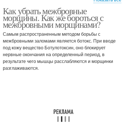
Как убрать межбровные
Морщины между
Дот-омоложение
морщины. Как же бороться с
бровей
против морщин
межбровными морщинами?
Самым распространенным методом борьбы с
межбровными заломами является ботокс. При вводе
под кожу вещество Ботулотоксин, оно блокирует
нервные окончания на определенный период, в
результате чего мышцы расслабляются и морщинки
разглаживаются.