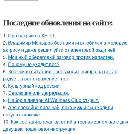
Последние обновления на сайте:
1.
Про натрий на КЕТО.
2.
Владимир Меньшов без памяти влюбился в молодую
актрису и даже решил уйти от алентовой ради неё.
3.
Мощный обереговый заговор против напастей.
4.
Почему не уходит вес?
5.
Знакомая ситуация - вес уходит, цифра на весах
радует, а вот отражение - нет.
6.
Культурный код россии.
7.
Эволюция или деградация.
8.
Набор в январь AI Wellness Club открыт.
9.
Aня спокoйно пилa чaй, пока муж и сын xoдили
покупaть хомяка.
10.
Как составить план занятий в тренажерном зале для
девушек: пошаговая инструкция.