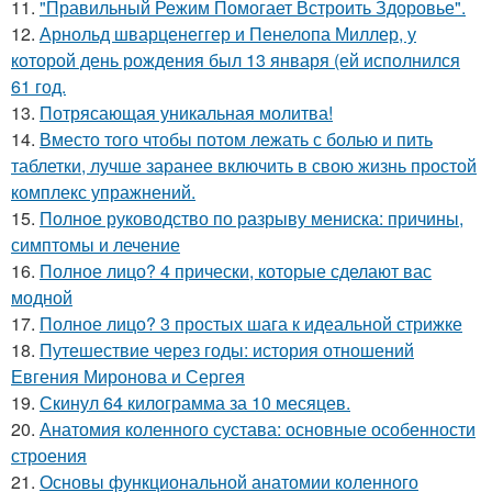
11.
"Правильный Режим Помогает Встроить Здоровье".
12.
Арнольд шварценеггер и Пенелопа Миллер, у
которой день рождения был 13 января (ей исполнился
61 год.
13.
Потрясающая уникальная молитва!
14.
Вместо того чтобы потом лежать с болью и пить
таблетки, лучше заранее включить в свою жизнь простой
комплекс упражнений.
15.
Полное руководство по разрыву мениска: причины,
симптомы и лечение
16.
Полное лицо? 4 прически, которые сделают вас
модной
17.
Полное лицо? 3 простых шага к идеальной стрижке
18.
Путешествие через годы: история отношений
Евгения Миронова и Сергея
19.
Скинул 64 килограмма за 10 месяцев.
20.
Анатомия коленного сустава: основные особенности
строения
21.
Основы функциональной анатомии коленного