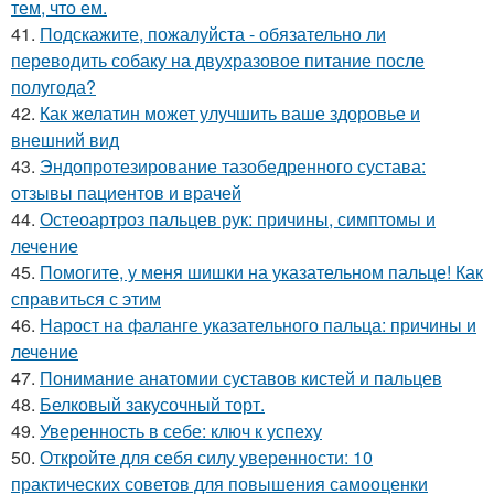
тем, что ем.
41.
Подскажите, пожалуйста - обязательно ли
переводить собаку на двухразовое питание после
полугода?
42.
Как желатин может улучшить ваше здоровье и
внешний вид
43.
Эндопротезирование тазобедренного сустава:
отзывы пациентов и врачей
44.
Остеоартроз пальцев рук: причины, симптомы и
лечение
45.
Помогите, у меня шишки на указательном пальце! Как
справиться с этим
46.
Нарост на фаланге указательного пальца: причины и
лечение
47.
Понимание анатомии суставов кистей и пальцев
48.
Белковый закусочный торт.
49.
Уверенность в себе: ключ к успеху
50.
Откройте для себя силу уверенности: 10
практических советов для повышения самооценки