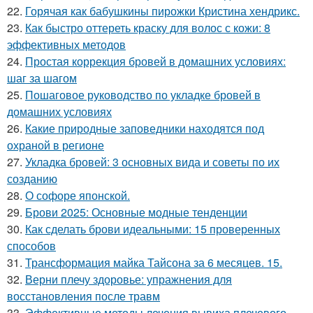
22.
Горячая как бабушкины пирожки Кристина хендрикс.
23.
Как быстро оттереть краску для волос с кожи: 8
эффективных методов
24.
Простая коррекция бровей в домашних условиях:
шаг за шагом
25.
Пошаговое руководство по укладке бровей в
домашних условиях
26.
Какие природные заповедники находятся под
охраной в регионе
27.
Укладка бровей: 3 основных вида и советы по их
созданию
28.
О софоре японской.
29.
Брови 2025: Основные модные тенденции
30.
Как сделать брови идеальными: 15 проверенных
способов
31.
Трансформация майка Тайсона за 6 месяцев. 15.
32.
Верни плечу здоровье: упражнения для
восстановления после травм
33.
Эффективные методы лечения вывиха плечевого