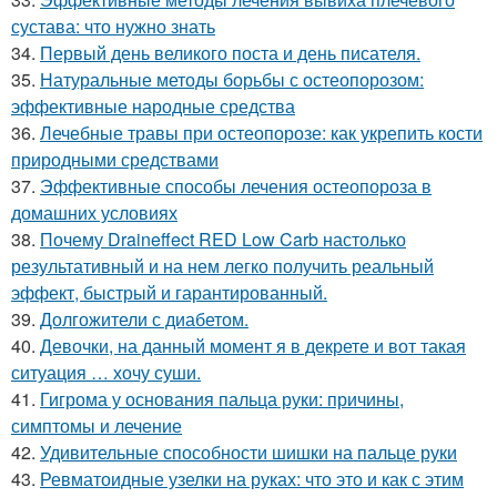
сустава: что нужно знать
34.
Первый день великого поста и день писателя.
35.
Натуральные методы борьбы с остеопорозом:
эффективные народные средства
36.
Лечебные травы при остеопорозе: как укрепить кости
природными средствами
37.
Эффективные способы лечения остеопороза в
домашних условиях
38.
Почему Draineffect RED Low Carb настолько
результативный и на нем легко получить реальный
эффект, быстрый и гарантированный.
39.
Долгожители с диабетом.
40.
Девочки, на данный момент я в декрете и вот такая
ситуация … хочу суши.
41.
Гигрома у основания пальца руки: причины,
симптомы и лечение
42.
Удивительные способности шишки на пальце руки
43.
Ревматоидные узелки на руках: что это и как с этим