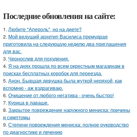
Последние обновления на сайте:
1.
Любите "Апероль", но на диете?
2.
Мой ведущий архетип Василиса премудрая
приготовила на следующую неделю два приглашения
для вас.
3.
Чеpноcлив для похудения.
4.
Я на днях прошла по всем окрестным магазинам в
поисках бесплатных коробок для переезда.
5.
Анон. Бывшая девушка была жуткой неряхой, как
вспомню - аж вздрагиваю.
6.
Очищение от любого негатива - очень быстро!
7.
Курица в лаваше.
8.
Закрытое повреждение наружного мениска: причины
и симптомы
9.
Степени повреждения мениска: полное руководство
по диагностике и лечению