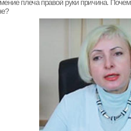
мение плеча правой руки причина. Почем
че?