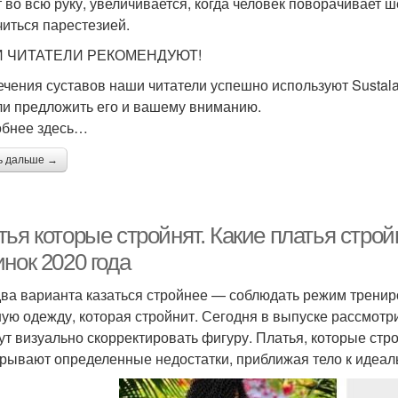
т во всю руку, увеличивается, когда человек поворачивает ш
читься парестезией.
 ЧИТАТЕЛИ РЕКОМЕНДУЮТ!
ечения суставов наши читатели успешно используют Sustalai
и предложить его и вашему вниманию.
бнее здесь…
ь дальше →
тья которые стройнят. Какие платья стро
инок 2020 года
два варианта казаться стройнее — соблюдать режим тренир
ую одежду, которая стройнит. Сегодня в выпуске рассмотрим
ут визуально скорректировать фигуру. Платья, которые стр
крывают определенные недостатки, приближая тело к идеа