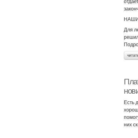
отдае
закон
НАШИ
Для л
решил
Подро
читат
Пла
нов
Есть 
хорош
помог
них с