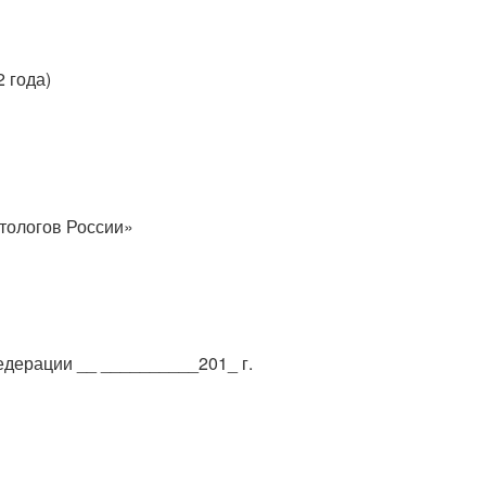
 года)
тологов России»
дерации __ __________201_ г.