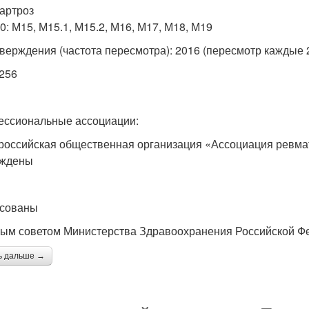
артроз
0: М15, М15.1, М15.2, М16, М17, М18, М19
тверждения (частота пересмотра): 2016 (пересмотр каждые 2
Р256
ссиональные ассоциации:
оссийская общественная организация «Ассоциация ревма
рждены
сованы
ым советом Министерства Здравоохранения Российской Фе
ь дальше →