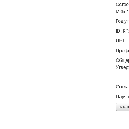
Остео
МКБ 1
Год у
ID: К
URL:
Профе
Общер
Утве
Согла
Научн
читат