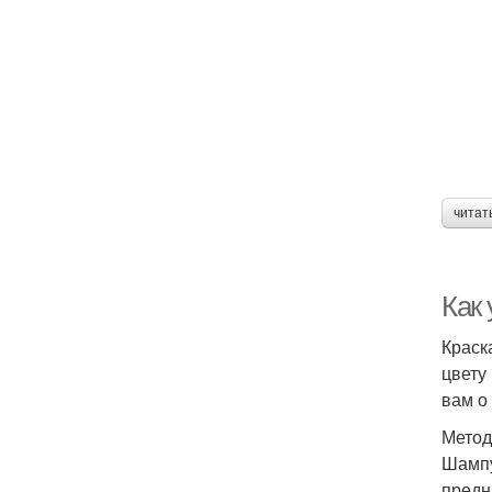
читат
Как 
Краск
цвету
вам о
Метод
Шампу
предн