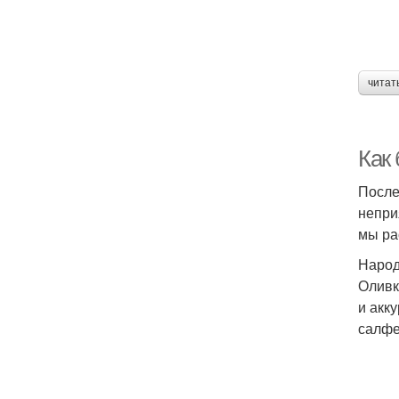
читат
Как 
После
непри
мы ра
Народ
Оливк
и акк
салфе