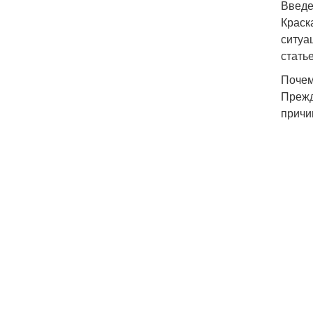
Введ
Краск
ситуа
стать
Почем
Прежд
причи