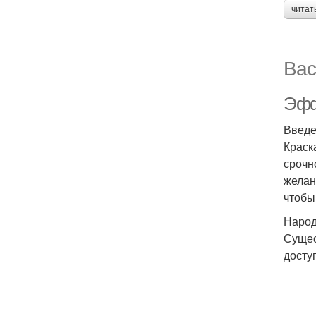
читат
Вас
Эфф
Введ
Краск
срочн
желан
чтобы
Народ
Сущес
досту