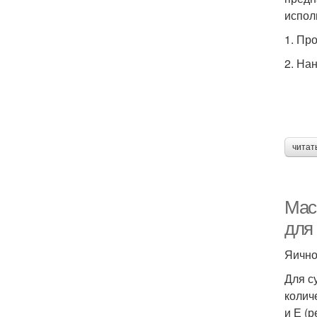
испол
1. Пр
2. На
читат
Мас
для
Яично
Для с
колич
и Е (