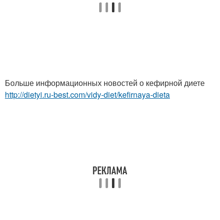
Больше информационных новостей о кефирной диете
http://dietyi.ru-best.com/vidy-diet/kefirnaya-dieta