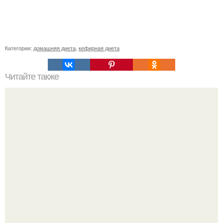
Категории:
домашняя диета
,
кефирная диета
Читайте также
Сбалансированная диета? О такой диете мечтают
многие!