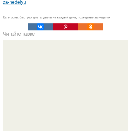
za-nedelyu
Категории:
быстрая диета
,
диета на каждый день
,
похудение за неделю
Читайте также
Скраб для кишечника.